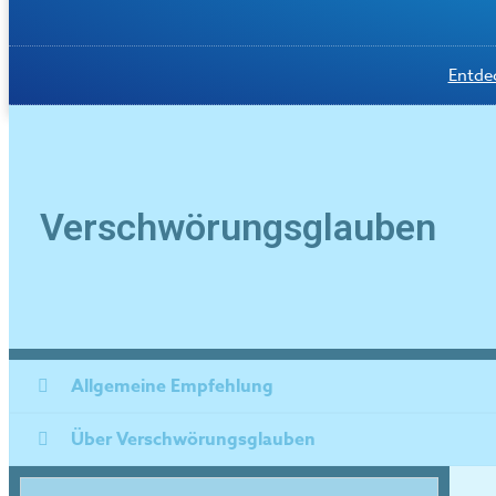
Entde
Verschwörungsglauben
Allgemeine Empfehlung
Über Verschwörungsglauben