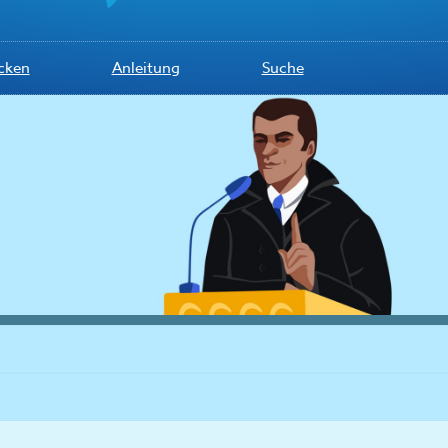
cken
Anleitung
Suche