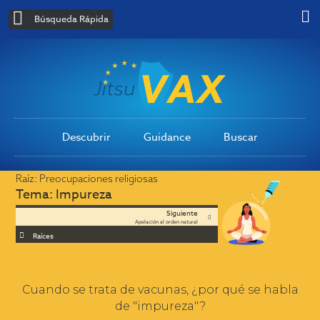
Búsqueda Rápida
Descubrir
Guidance
Buscar
Raíz:
Preocupaciones religiosas
Tema:
Impureza
Siguiente
Apelación al orden natural
Raíces
Cuando se trata de vacunas, ¿por qué se habla
de "impureza"?