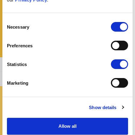
¿Qué podría decirle a alguien con esta creencia?
Consent
Necessary
Selection
Preferences
Statistics
Afirmación general
Cómo refutar este argumento
Marketing
¿Dónde puedo obtener más información?
Show details
Allow all