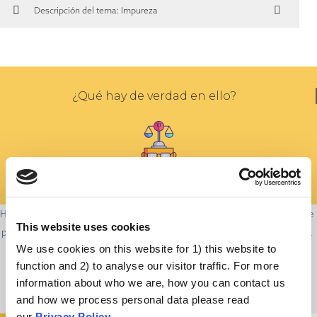
Descripción del tema: Impureza
¿Qué hay de verdad en ello?
Hay que respetar las convicciones religiosas de la gente y es comprensible
This website uses cookies
preocuparse por la compatibilidad entre las normas de alimentación de la
We use cookies on this website for 1) this website to
propia fe y las vacunas. La gente quiere que sus decisiones sean
function and 2) to analyse our visitor traffic. For more
coherentes con sus creencias y valores más profundos.
information about who we are, how you can contact us
and how we process personal data please read
our
Privacy Policy
.