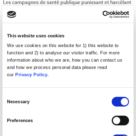
Les campagnes de santé publique punissant et harcèlant
la popualtion pour qu'elles se fassent vacciner.
Tout ou rien
This website uses cookies
Des attentes impossibles à satisfaire : nous ne devrions
rien accepter qui ne soit pas efficace à 100%.
We use cookies on this website for 1) this website to
function and 2) to analyse our visitor traffic. For more
Épistémologie
information about who we are, how you can contact us
individualiste
and how we process personal data please read
our
Privacy Policy
.
Les gens sont des experts de leur corps et de leurs
enfants (par exemple, la mère sait mieux que quiconque
Consent
ce qui est bon pour son enfant, l'intuition et l'instinct).
Necessary
Selection
Supériorité épistémique
Preferences
Des approches différentes de la santé, plus complètes et