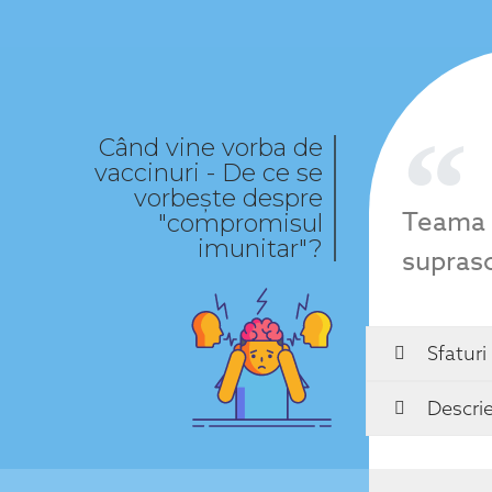
Când vine vorba de
vaccinuri - De ce se
vorbește despre
Teama c
"compromisul
imunitar"?
supraso
Sfaturi
Descri