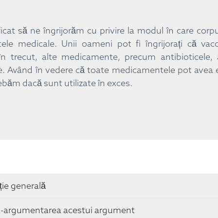
ficat să ne îngrijorăm cu privire la modul în care corp
ele medicale. Unii oameni pot fi îngrijorați că vacci
 în trecut, alte medicamente, precum antibioticele, 
e. Având în vedere că toate medicamentele pot avea e
ebăm dacă sunt utilizate în exces.
ție generală
-argumentarea acestui argument