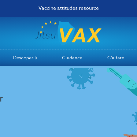
Vaccine attitudes resource
Descoperiți
Guidance
Căutare
r