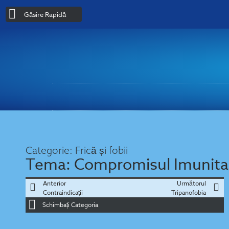
Găsire Rapidă
Categorie:
Frică și fobii
Tema:
Compromisul Imunita
Anterior
Următorul
Contraindicații
Tripanofobia
Schimbați Categoria