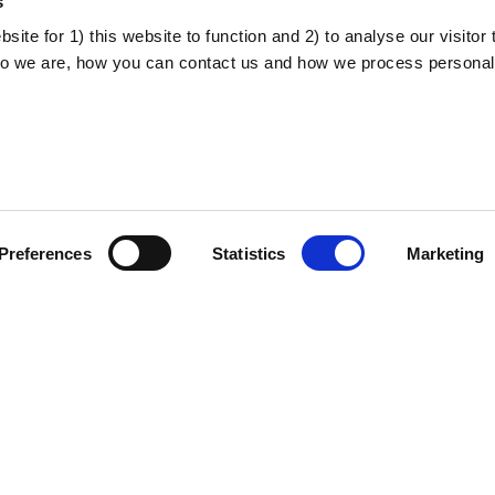
s
ite for 1) this website to function and 2) to analyse our visitor t
o we are, how you can contact us and how we process personal
Politica de
Despre proiect
confidențialitate
Preferences
Statistics
Marketing