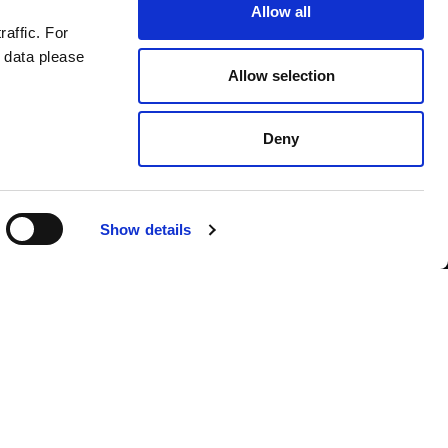
Allow all
raffic. For
 data please
Allow selection
Deny
Contact us
Show details
Romanian