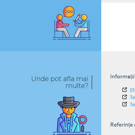
Informați
Unde pot afla mai
multe?
Ef
Te
Te
Referințe