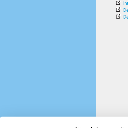
In
De
De