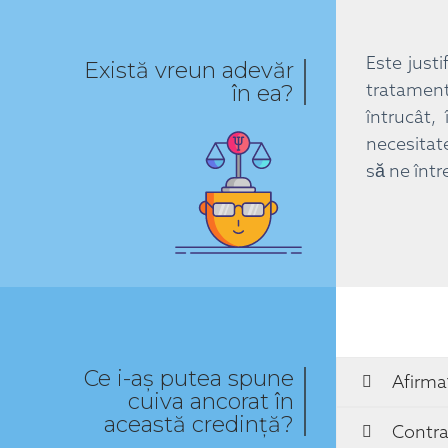
Este justi
Există vreun adevăr
tratament
în ea?
întrucât,
necesitat
să ne într
Ce i-aș putea spune
Afirma
cuiva ancorat în
această credință?
Contra