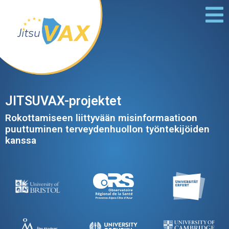
JITSUVAX-projektet
Rokottamiseen liittyvään misinformaatioon
puuttuminen​ terveydenhuollon työntekijöiden
kanssa