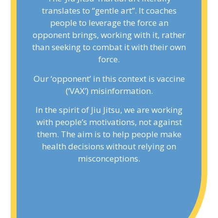
translates to “gentle art”. It coaches
translates to “gentle art”. It coaches
people to leverage the force an
people to leverage the force an
opponent brings, working with it, rather
opponent brings, working with it, rather
than seeking to combat it with their own
than seeking to combat it with their own
force.
force.
Our ‘opponent’ in this context is vaccine
Our ‘opponent’ in this context is vaccine
(‘VAX’) misinformation.
(‘VAX’) misinformation.
In the spirit of Jiu Jitsu, we are working
In the spirit of Jiu Jitsu, we are working
with people’s motivations, not against
with people’s motivations, not against
them. The aim is to help people make
them. The aim is to help people make
health decisions without relying on
health decisions without relying on
misconceptions.
misconceptions.