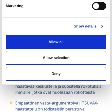
Yhdistimme nämä rokotuksia koskevat tiedot
Marketing
viestintäosaamiseen voidaksemme laatia ja
testata terveydenhuollon työntekijöille
Show details
tarkoitettua rokotekeskustelun kehysmallia –
empaattista vasta-argumentoivaa JITSUVAX-
haastattelua.
Allow all
Allow selection
Empaattinen vasta-argumentoiva
JITSUVAX-haastattelu
Rokotekeskustelun parantaminen
Deny
Monelle terveydenhuollon työntekijälle on
haastavaa keskustella ja suositella rokotuksia
ihmisille, jotka ovat huolissaan rokotteista.
Empaattinen vasta-argumentoiva JITSUVAX-
haastattelu on todisteisiin perustuva,