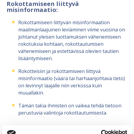
Rokottamiseen liittyvä
misinformaatio:
Rokottamiseen liittyvän misinformaation
maailmanlaajuinen leviäminen viime vuosina on
johtanut yleisen luottamuksen vähenemiseen
rokotuksia kohtaan, rokottautumisen
vähenemiseen ja estettävissä olevien tautien
lisääntymiseen.
Rokotteisiin ja rokottamiseen liittyvä
misinformaatio (väärä tai harhaanjohtava tieto)
on levinnyt laajalle niin verkossa kuin
muuallakin.
Tämän takia ihmisten on vaikea tehdä tietoon
perustuvia valintoja rokottautumisesta.
Olemme projektin neljän vuoden