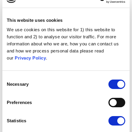
aikana tehneet seuraavaa:
Olemme koonneet tietoja terveydenhuollon
This website uses cookies
työntekijöiltä viidestä eri maasta. Olemme
We use cookies on this website for 1) this website to
tutkineet ihmisten rokotusasenteita, niihin
function and 2) to analyse our visitor traffic. For more
liittyvää käyttäytymistä ja kokemuksia potilaiden
information about who we are, how you can contact us
and how we process personal data please read
kanssa käydyistä rokotekeskusteluista.
our
Privacy Policy
.
Olemme laatineet luokittelun rokotusvastaisille
väitteille ja taustalla oleville psykologisille
motivaatioille (asenteisiin liittyvät taustasyyt),
Consent
Necessary
Selection
joita ne edustavat. Kokosimme tämän
verkkoaineistoksi.
Preferences
Avaa rokotuksiin liittyvien asenteiden
aineisto
Statistics