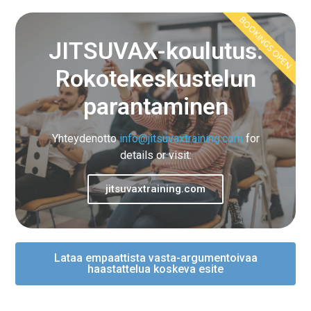
BOOKINGS OPEN
JITSUVAX-koulutus:
Rokotekeskustelun
parantaminen
Yhteydenotto
info@jitsuvaxtraining.com
for
details or visit:
jitsuvaxtraining.com
Lataa empaattista vasta-argumentoivaa
haastattelua koskeva esite