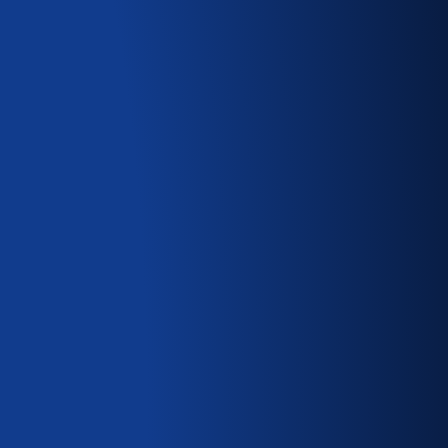
a, ja ne ovat pelastaneet
ta jotkut ihmiset uskovat
tämällä psykologiset syyt
kkaammin. Väärän tiedon
rveydestään ja suojelee
erustaan, jotka altistavat
tälöidympien vastausten
lisätietoja juuresta.