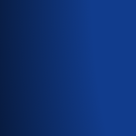
Toiseksi voit etsiä sivusto
sivustolla rokotuksia vas
juurien mukaan. Kunkin te
Lisäksi on ”Onko siinä per
Lopuksi on osio, jossa es
Kaikki kiistäminen aloite
totuudet; tämä vahvistaa k
Käytä laajoja termejä: esi
asenteellisista juurista. 