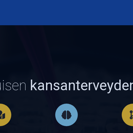
uisen
kansanterveyde