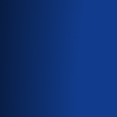
vastapuoltaan paremmin.
Rokotukset ovat yksi hist
miljoonia ihmishenkiä maa
rokotuksiin liittyvään vä
siihen, miksi ihmiset u
torjuminen puolestaan a
yhteisöjemme terveyttä.
Voit käyttää tätä verkkosi
ihmiset uskomaan rokotu
antamiselle keskusteluissa.