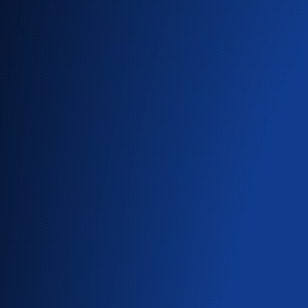
MITÄ
Tällä sivustolla esitetään
ihmiset uskovat rokotuksia
kohtaat virheellisiä käs
vastauksista yli 60 väärää
potilaiden, kollegoiden tai
K
Viime aikoina on ollut m
esimerkiksi sosiaalisess
vaarantamatta suhdetta? Es
kävelyllä? Tämä sivusto ta