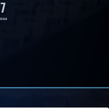
2
maa