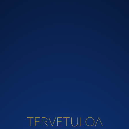
Rokottamiseen liittyvien asenteiden tietolähde
Tutustu
Ohjaus
Haku
TERVETULOA