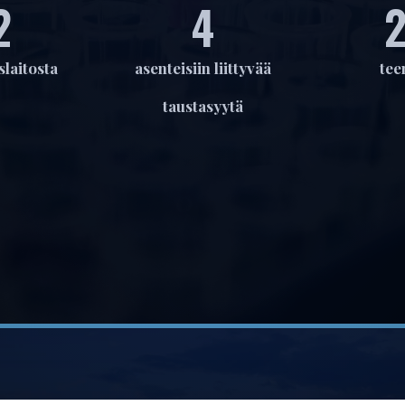
6
11
6
laitosta
asenteisiin liittyvää
tee
taustasyytä