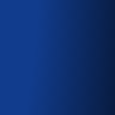
sia keskusteluissasi. Tällä
ten ryhmitelty asenteiden
asenteellisesta juuresta.
t väärän tiedon taustalla.
komusten taustalla olevat
seen ja kirjoita hakusana.
sta, niiden kuvauksista ja
olevan juuren.