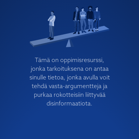
T
T
T
K
T
E
N
V
E
N
R
G
U
E
E
T
A
T
I
I
R
N
Tämä on oppimisresurssi,
jonka tarkoituksena on antaa
sinulle tietoa, jonka avulla voit
tehdä vasta-argumentteja ja
purkaa rokotteisiin liittyvää
disinformaatiota.
TIETOA HANKKEESTA