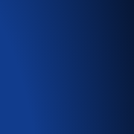
 ON?
eperustaan), joiden vuoksi
ita siitä, mitä sanoa, kun
ttuna löydät esimerkkejä
kohtaisissa keskusteluissa
?
ulkisessa keskustelussa,
n käydyssä keskustelussa
skustelussa ystävän kanssa
e, jotka haluavat ymmärtää