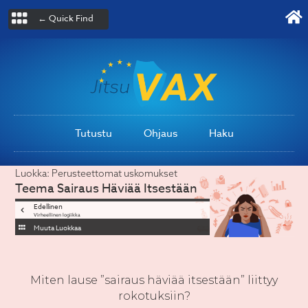
← Quick Find
Tutustu
Ohjaus
Haku
Luokka:
Perusteettomat uskomukset
Teema
Sairaus Häviää Itsestään
Edellinen
Virheellinen logiikka
Muuta Luokkaa
Miten lause ”sairaus häviää itsestään” liittyy
rokotuksiin?