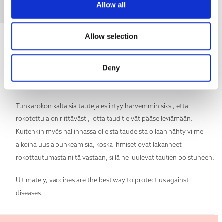
Allow all
Tämän väitteen kumoaminen
Allow selection
Ei ole kuitenkaan mitään takeita siitä, että taudinaiheuttajat
muuttuisivat vähemmän vakaviksi. Evoluutioon liittyy satunnaisia
Deny
prosesseja, joten taudinaiheuttajista voi tulla haitallisempia, kuten
koronaviruksen deltamuunnoksesta tuli.
Tuhkarokon kaltaisia tauteja esiintyy harvemmin siksi, että
rokotettuja on riittävästi, jotta taudit eivät pääse leviämään.
Kuitenkin myös hallinnassa olleista taudeista ollaan nähty viime
aikoina uusia puhkeamisia, koska ihmiset ovat lakanneet
rokottautumasta niitä vastaan, sillä he luulevat tautien poistuneen.
Ultimately, vaccines are the best way to protect us against
diseases.