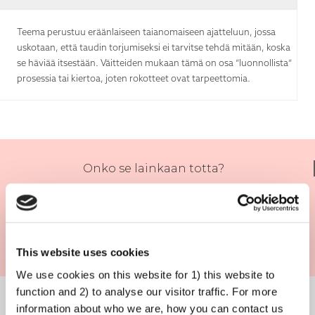
Teema perustuu eräänlaiseen taianomaiseen ajatteluun, jossa
uskotaan, että taudin torjumiseksi ei tarvitse tehdä mitään, koska
se häviää itsestään. Väitteiden mukaan tämä on osa ”luonnollista”
prosessia tai kiertoa, joten rokotteet ovat tarpeettomia.
Onko se lainkaan totta?
This website uses cookies
We use cookies on this website for 1) this website to
Jotkut taudit näyttävät häviävän jonkin ajan kuluttua tai muuttuvan
function and 2) to analyse our visitor traffic. For more
luonteeltaan. On totta, että sairauksia aiheuttavat taudinaiheuttajat
information about who we are, how you can contact us