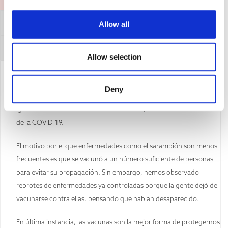
Afirmación general
Allow all
Cómo refutar este argumento
Allow selection
No hay garantías de que los patógenos vaya a evolucionar para ser
Deny
menos graves. La evolución implica procesos aleatorios, por lo que
igualmente podrían volverse más dañinos, como la variante Delta
de la COVID-19.
El motivo por el que enfermedades como el sarampión son menos
frecuentes es que se vacunó a un número suficiente de personas
para evitar su propagación. Sin embargo, hemos observado
rebrotes de enfermedades ya controladas porque la gente dejó de
vacunarse contra ellas, pensando que habían desaparecido.
En última instancia, las vacunas son la mejor forma de protegernos