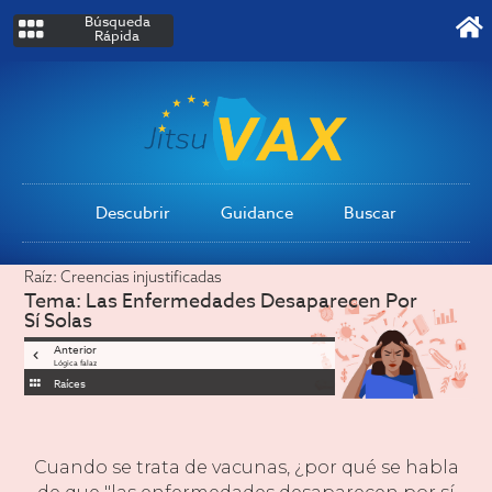
Búsqueda
Rápida
Descubrir
Guidance
Buscar
Raíz:
Creencias injustificadas
Tema:
Las Enfermedades Desaparecen Por
Sí Solas
Anterior
Lógica falaz
Raíces
Cuando se trata de vacunas, ¿por qué se habla