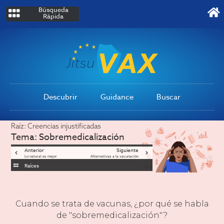
Búsqueda
Rápida
Descubrir
Guidance
Buscar
Raíz:
Creencias injustificadas
Tema:
Sobremedicalización
Anterior
Siguiente
Lo natural es mejor
Alternativas a la vacunación
Raíces
Cuando se trata de vacunas, ¿por qué se habla
de "sobremedicalización"?