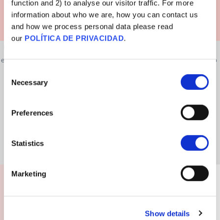
function and 2) to analyse our visitor traffic. For more
information about who we are, how you can contact us
and how we process personal data please read
our
POLÍTICA DE PRIVACIDAD
.
Es normal tener preguntas y dudas sobre los tratamientos médicos. Por
ejemplo, a algunas personas les puede preocupar un posible uso excesivo
Consent
de vacunas porque a veces se recetan otros medicamentos, como
Necessary
Selection
antibióticos, cuando no son necesarios.
Como todos los medicamentos pueden tener efectos secundarios, no
Preferences
queremos abusar de ninguno de ellos. Es comprensible preguntarse si
esto se extiende también a las recomendaciones sobre vacunas.
Statistics
Marketing
¿Qué podría decirle a alguien con esta creencia?
Show details