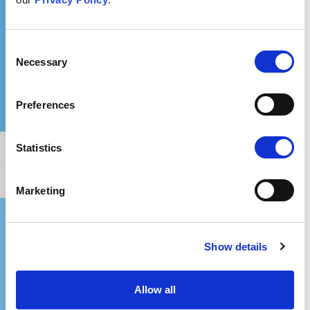
¿Qué podría decirle a alguien con esta creencia?
Consent
Necessary
Selection
Preferences
Statistics
Afirmación general
Cómo refutar este argumento
Marketing
¿Dónde puedo obtener más información?
Show details
Allow all