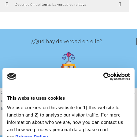
Descripción del tema: La verdad es relativa
¿Qué hay de verdad en ello?
Conceptos como "objetividad" y "verdad" tienen muchos matices. A veces
This website uses cookies
es difícil aplicarlos a cuestiones como el arte o ciertas decisiones morales.
We use cookies on this website for 1) this website to
Incluso en ciencia, hay situaciones en las que distintos científicos pueden
function and 2) to analyse our visitor traffic. For more
llegar a conclusiones diferentes a la luz de las mismas pruebas.
information about who we are, how you can contact us
and how we process personal data please read
our
Privacy Policy
.