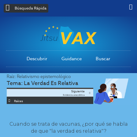
Búsqueda Rápida
Descubrir
Guidance
Buscar
Raíz:
Relativismo epistemológico
Tema:
La Verdad Es Relativa
Siguiente
Evidencia anecdótica
Raíces
Cuando se trata de vacunas, ¿por qué se habla
de que "la verdad es relativa"?