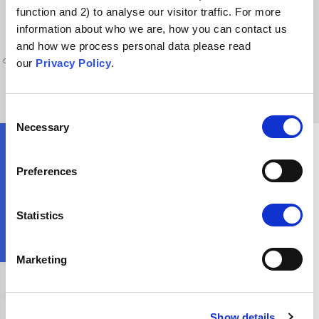
menos frecuentes y adquieren rápidamente notoriedad, puede resultar
function and 2) to analyse our visitor traffic. For more
difícil confiar en sistemas sanitarios que han maltratado determinados
information about who we are, how you can contact us
grupos en el pasado. Es importante reconocer que esos malos tratos
and how we process personal data please read
ocurrieron y, en consecuencia, es comprensible que exista preocupación
our
Privacy Policy
.
por la ética de los ensayos clínicos de vacunas.
Consent
Necessary
Selection
¿Qué podría decirle a alguien con esta creencia?
Preferences
Statistics
Marketing
Afirmación general
Cómo refutar este argumento
Show details