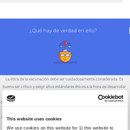
¿Qué hay de verdad en ello?
La ética de la vacunación debe ser cuidadosamente considerada. Es
bueno ser crítico y exigir altos estándares éticos a la hora de desarrollar
tratamientos médicos. Existen directrices internacionales muy estrictas
para los ensayos clínicos con personas, pero no siempre se han cumplido
se forma correcta. Por ejemplo, grupos marginalizados han sufrido
abusos en el pasado, como ocurrió durante la Segunda Guerra Mundial y
This website uses cookies
en el experimento de Tuskagee. Aunque casos como éstos son cada vez
We use cookies on this website for 1) this website to