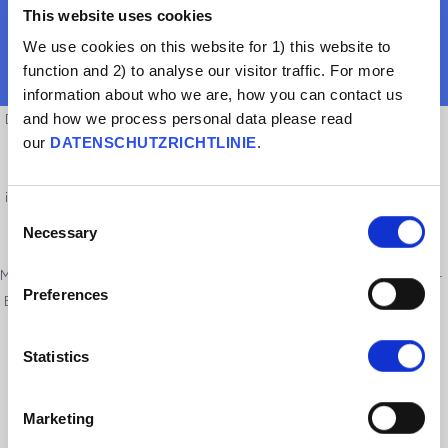
This website uses cookies
We use cookies on this website for 1) this website to
function and 2) to analyse our visitor traffic. For more
information about who we are, how you can contact us
and how we process personal data please read
Die Ethik von Impfungen muss sehr sorgfältig geprüft werden. Es ist gut,
our
DATENSCHUTZRICHTLINIE
.
kritisch zu sein und hohe ethische Standards bei der Entwicklung
medizinischer Behandlungen zu fordern. Es gibt sehr strenge
internationale Richtlinien für klinische Versuche an Menschen. Allerdings
Consent
werden diese nicht immer vorschriftsmäßig eingehalten. So kam es
Necessary
Selection
beispielsweise in der Vergangenheit zum Missbrauch sozialer
Minderheiten, etwa während des Zweiten Weltkriegs oder beim Tuskagee-
Preferences
Experiment. Obwohl solche Fälle immer seltener vorkommen und schnell
geahndet werden, kann es schwierig sein, Vertrauen in
Gesundheitssysteme aufzubauen, die in der Vergangenheit falsch
Statistics
gehandelt haben. Es ist wichtig anzuerkennen, dass Missbrauch
stattgefunden hat und dahingehend verständlich, dass Einzelpersonen
Marketing
die Ethik klinischer Impfstoffstudien hinterfragen.