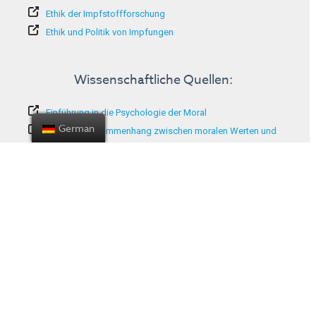
Ethik der Impfstoffforschung
Ethik und Politik von Impfungen
Wissenschaftliche Quellen:
Einführung in die Psychologie der Moral
German
Über den Zusammenhang zwischen moralen Werten und
Impfskepsis
Moralische Argumente für eine Impfung
Liste der Mitwirkenden