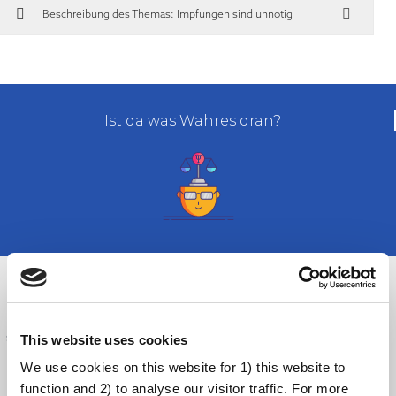
Beschreibung des Themas: Impfungen sind unnötig
Ist da was Wahres dran?
Da die meisten Menschen nicht regelmäßig mit impfpräventablen
Krankheiten in Kontakt kommen, haben sie möglicherweise keine Angst
davor. Es ist schwierig zu verstehen, wie wichtig Impfungen tatsächlich
sind, wenn man keine direkte Erfahrung mit den Krankheiten hat, die sie
This website uses cookies
verhindern. Zudem haben viele Menschen in ihrem Leben noch andere
We use cookies on this website for 1) this website to
Verpflichtungen mit einem höheren Stellenwert als Impfungen. Sich
function and 2) to analyse our visitor traffic. For more