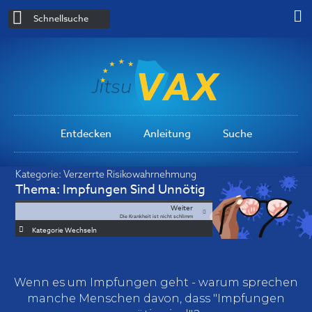
Schnellsuche
Entdecken
Anleitung
Suche
Kategorie:
Verzerrte Risikowahrnehmung
Thema:
Impfungen Sind Unnötig
Weiter
Die Krankheit ist nicht schlimm
Kategorie Wechseln
Wenn es um Impfungen geht - warum sprechen
manche Menschen davon, dass "Impfungen