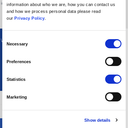
impfen zu lassen, kann demnach als beschwerlich oder lästig empfunden
information about who we are, how you can contact us
werden, vor allem, wenn man auf logistische Probleme stößt.
and how we process personal data please read
our
Privacy Policy
.
Consent
Was könnte ich zu einer Person sagen, die sich auf
Necessary
Selection
diese Überzeugung versteift hat?
Preferences
Statistics
Marketing
Allgemeine Bestätigung
Widerlegung dieses Arguments
Show details