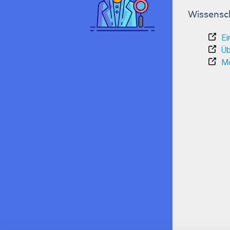
Wissensch
Ei
Üb
Mo