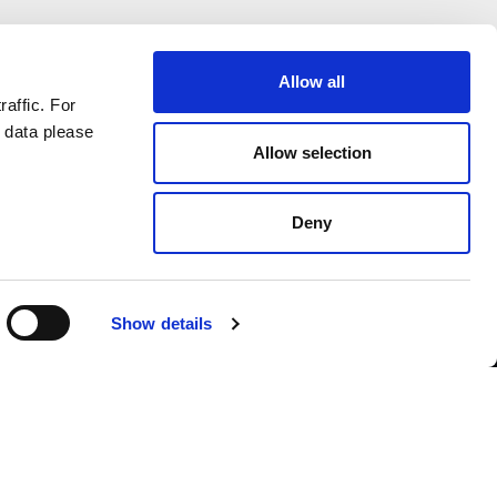
Allow all
raffic. For
 data please
Allow selection
Deny
Contact us
Show details
German