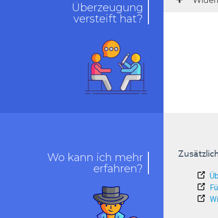
Überzeugung
versteift hat?
Zusätzlic
Wo kann ich mehr
erfahren?
Üb
Fü
Wi