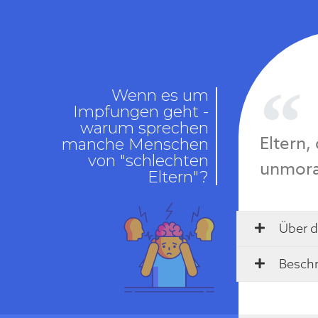
Wenn es um
Impfungen geht -
warum sprechen
Eltern,
manche Menschen
von "schlechten
unmora
Eltern"?
Über d
Beschr