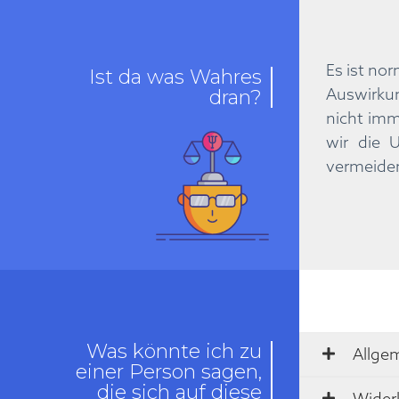
Es ist no
Ist da was Wahres
Auswirku
dran?
nicht imm
wir die 
vermeiden
Was könnte ich zu
Allge
einer Person sagen,
die sich auf diese
Wider