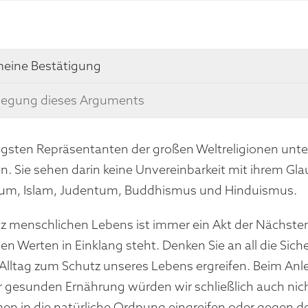
meine Bestätigung
legung dieses Arguments
igsten Repräsentanten der großen Weltreligionen unt
. Sie sehen darin keine Unvereinbarkeit mit ihrem Glaub
tum, Islam, Judentum, Buddhismus und Hinduismus.
z menschlichen Lebens ist immer ein Akt der Nächsten
en Werten in Einklang steht. Denken Sie an all die Sic
lltag zum Schutz unseres Lebens ergreifen. Beim Anle
r gesunden Ernährung würden wir schließlich auch nic
 in die natürliche Ordnung eingreifen oder gegen de