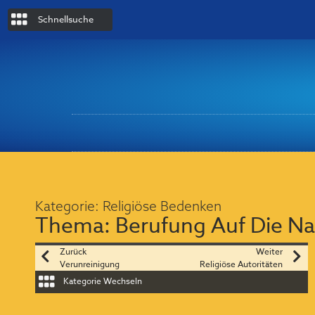
Schnellsuche
Kategorie:
Religiöse Bedenken
Thema:
Berufung Auf Die Na
Zurück
Weiter
Verunreinigung
Religiöse Autoritäten
Kategorie Wechseln