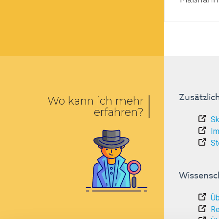
Zusätzlic
Wo kann ich mehr
erfahren?
Sk
Im
St
Wissensch
Üb
Re