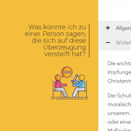
Was könnte ich zu
Allge
einer Person sagen,
die sich auf diese
Wider
Überzeugung
versteift hat?
Die wicht
Impfungen
Christen
Der Schut
moralisch
unserem A
oder eine
Maßnahmen