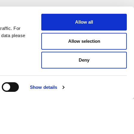
Allow all
raffic. For
 data please
Allow selection
Deny
Show details
German