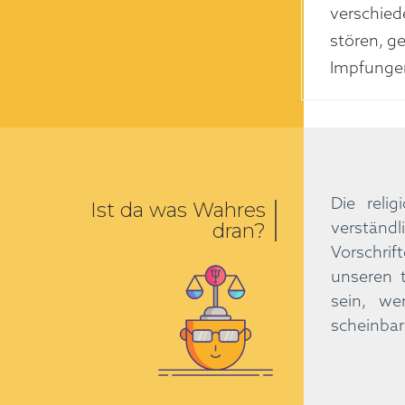
verschied
stören, g
Impfungen
Die reli
Ist da was Wahres
verständ
dran?
Vorschrif
unseren 
sein, we
scheinbar