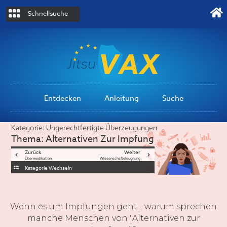
Schnellsuche
Entdecken
Anleitung
Suche
Kategorie:
Ungerechtfertigte Überzeugungen
Thema:
Alternativen Zur Impfung
Zurück
Weiter
Übermedikation
Wissenschaftsleugnung
Kategorie Wechseln
Wenn es um Impfungen geht - warum sprechen
manche Menschen von "Alternativen zur