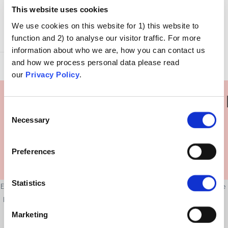
Diese vermeintlichen Alternativtherapien können von besseren
This website uses cookies
Methoden zur Krankheitsvorbeugung ablenken. Darüber hinaus
werden dafür mitunter andere wichtige Dinge wie Selbstfürsorge
We use cookies on this website for 1) this website to
oder die Kinderbetreuung vernachlässigt.
function and 2) to analyse our visitor traffic. For more
information about who we are, how you can contact us
and how we process personal data please read
our
Privacy Policy
.
Ist da was Wahres dran?
Consent
Necessary
Selection
Preferences
Statistics
Ein bewusster Lebensstil, Hygiene und Eigenverantwortung sind wichtige
Komponenten im Kampf gegen Krankheiten. Eine gesunde Lebensweise
hat vielfältige gesundheitliche Vorteile und senkt das Risiko für
Marketing
Krankheiten. Durch Hygiene und Eigenverantwortung, wie etwa