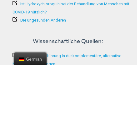
Ist Hydroxychloroquin bei der Behandlung von Menschen mit
COVID-19 nützlich?
Die ungesunden Anderen
Wissenschaftliche Quellen:
Allgemeine Einführung in die komplementäre, alternative
German
Medizin und Impfungen
Über den Zusammenhang zwischen dem Gebrauch von
Alternativmedizin und Impfskepsis
Über den Zusammenhang zwischen Impfskepsis und Faktoren,
die mit Alternativmedizin in Verbindung stehen