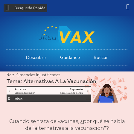
Búsqueda Rápida
Descubrir
Guidance
Buscar
Raíz:
Creencias injustificadas
Tema:
Alternativas A La Vacunación
Anterior
Siguiente
Sobremedicalización
Negación de la ciencia
Raíces
Cuando se trata de vacunas, ¿por qué se habla
de "alternativas a la vacunación"?