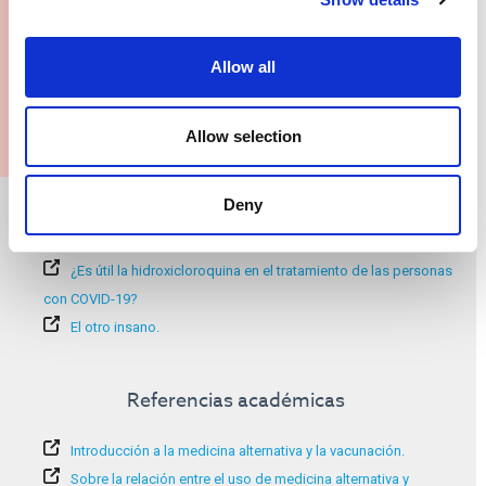
¿Dónde puedo obtener más información?
Allow all
Allow selection
Información adicional:
Deny
¿Seguir una filosofía de salud natural?
¿Es útil la hidroxicloroquina en el tratamiento de las personas
con COVID-19?
El otro insano.
Referencias académicas
Introducción a la medicina alternativa y la vacunación.
Sobre la relación entre el uso de medicina alternativa y