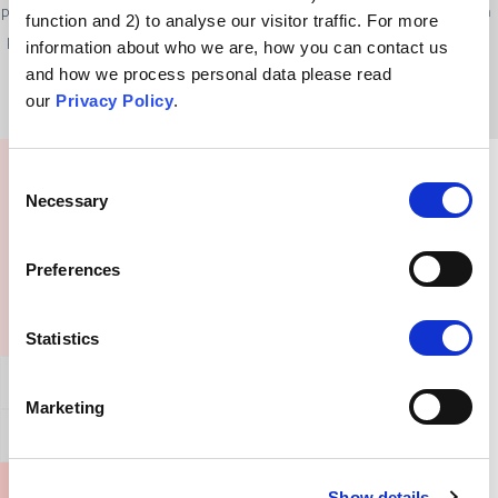
promueven estilos de vida saludables porque ayudan a prevenir o pueden
function and 2) to analyse our visitor traffic. For more
paliar algunas enfermedades. Es bueno tener en alta estima estos estilos
information about who we are, how you can contact us
de vida saludables.
and how we process personal data please read
our
Privacy Policy
.
Consent
¿Qué podría decirle a alguien con esta creencia?
Necessary
Selection
Preferences
Statistics
Afirmación general
Marketing
Cómo refutar este argumento
Show details