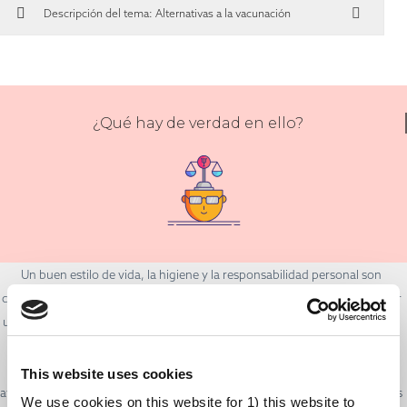
Descripción del tema: Alternativas a la vacunación
¿Qué hay de verdad en ello?
Un buen estilo de vida, la higiene y la responsabilidad personal son
componentes importantes en la lucha contra las enfermedades. Practicar
un estilo de vida sano puede mejorar la salud en casi todos los aspectos y
disminuir el riesgo de enfermedad. La higiene y la responsabilidad
personal, como lavarse las manos y mantener las distancias, pueden
This website uses cookies
ayudar a reducir la transmisión de patógenos. Los profesionales sanitarios
We use cookies on this website for 1) this website to