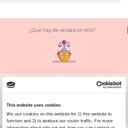
¿Qué hay de verdad en ello?
Las campañas de salud pública pueden dar la impresión equivocada de
ser paternalistas. Es legítimo sentirse irritado si se percibe este tipo de
condescendencia. Los mensajes mal diseñados pueden hacer que sea
difícil mirar más allá del mensajero y comprender cuáles son los datos
This website uses cookies
reales sobre seguridad y eficacia de las vacunas.
We use cookies on this website for 1) this website to
function and 2) to analyse our visitor traffic. For more
information about who we are, how you can contact us