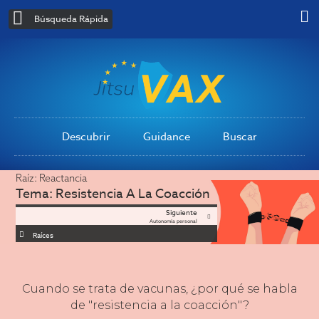
Búsqueda Rápida
Descubrir
Guidance
Buscar
Raíz:
Reactancia
Tema:
Resistencia A La Coacción
Siguiente
Autonomía personal
Raíces
Cuando se trata de vacunas, ¿por qué se habla
de "resistencia a la coacción"?