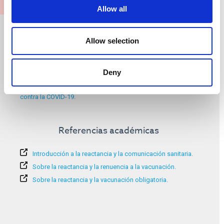
Allow all
Información adicional:
Allow selection
El papel de la obligatoriedad de vacunación.
Por qué la vacunación obligatoria no es nada nuevo.
Protestas en Francia: enfrentamientos con la policía el Día de la
Deny
Bastilla en medio del enfado por el endurecimiento de las normas
contra la COVID-19.
Referencias académicas
Introducción a la reactancia y la comunicación sanitaria.
Sobre la reactancia y la renuencia a la vacunación.
Sobre la reactancia y la vacunación obligatoria.