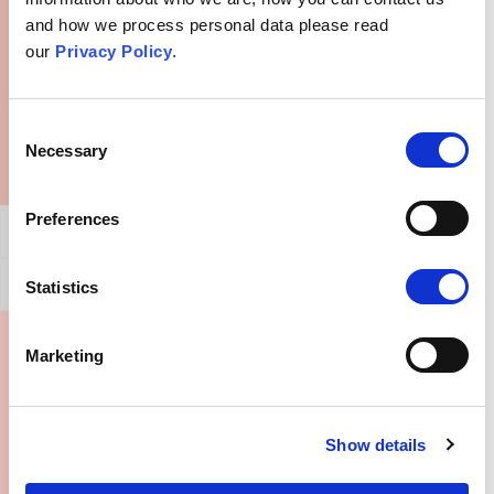
and how we process personal data please read
¿Qué podría decirle a alguien con esta creencia?
our
Privacy Policy
.
Consent
Necessary
Selection
Preferences
Afirmación general
Cómo refutar este argumento
Statistics
Marketing
¿Dónde puedo obtener más información?
Show details