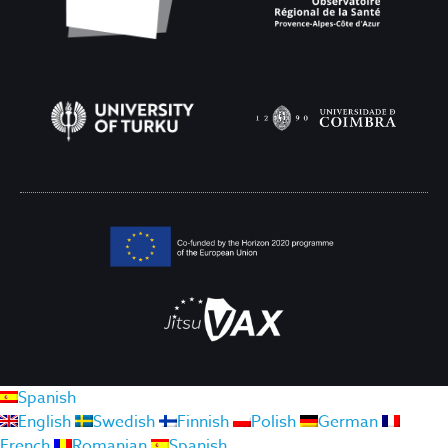
Spanish
English
Swedish
Finnish
Polish
German
French
Romanian
Spanish