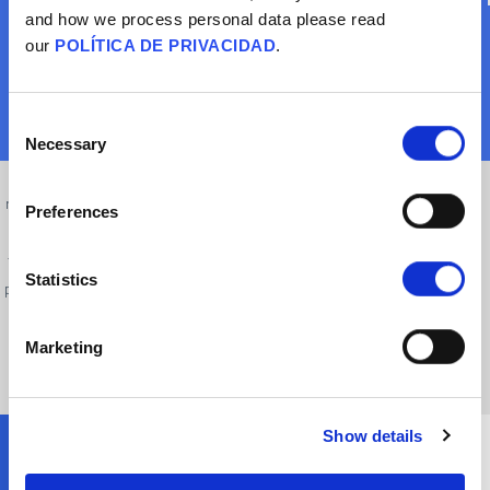
and how we process personal data please read
our
POLÍTICA DE PRIVACIDAD
.
Consent
Necessary
Selection
Todo el mundo debería tener autonomía para tomar sus decisiones
médicas en base a la mejor evidencia disponible. Para ello, hay que saber
Preferences
cuál es la mejor evidencia médica, por ejemplo, recurriendo a múltiples
fuentes independientes. La práctica médica actual está abierta a que los
Statistics
pacientes y sus familias participen activamente en la toma de decisiones,
lo cual es importante para garantizar el consentimiento informado y
lograr un mayor compromiso con los tratamientos.
Marketing
Show details
¿Qué podría decirle a alguien con esta creencia?