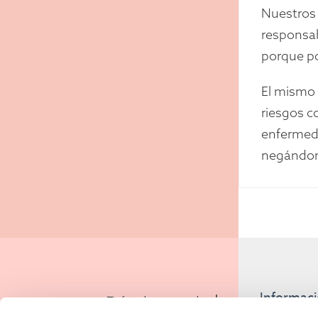
Nuestros 
responsab
porque po
El mismo 
riesgos c
enfermeda
negándon
Informaci
¿Dónde puedo