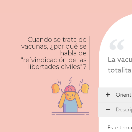
Cuando se trata de
vacunas, ¿por qué se
habla de
La vacu
"reivindicación de las
libertades civiles"?
totalita
Orient
Descri
Este tema