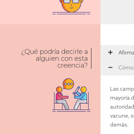
¿Qué podría decirle a
Afirma
alguien con esta
creencia?
Cómo 
Las camp
mayoría d
autoridad
vacune, s
demás.