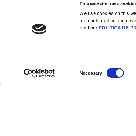
obtener más
This website uses cookie
El
información?
Po
We use cookies on this webs
Pr
more information about wh
endur
read our
POLÍTICA DE P
Referenc
In
So
Consent
Necessary
So
Selection