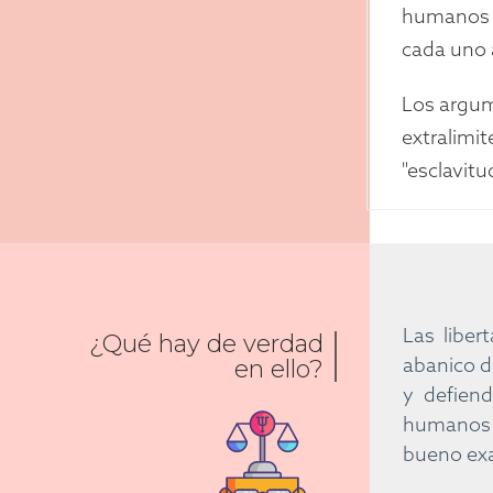
humanos y
cada uno a
Los argum
extralimi
"esclavitud
Las liber
¿Qué hay de verdad
abanico d
en ello?
y defiend
humanos y
bueno exa