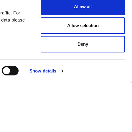
Allow all
raffic. For
astilla en medio del enfado por el
 data please
Allow selection
Deny
Show details
Spanish