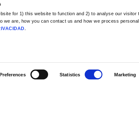
s
 papel de la obligatoriedad de vacunación.
r qué la vacunación obligatoria no es nada nuevo.
ite for 1) this website to function and 2) to analyse our visitor t
otestas en Francia: enfrentamientos con la policía el Día de la B
o we are, how you can contact us and how we process personal
ecimiento de las normas contra la COVID-19.
RIVACIDAD
.
ias académicas
troducción a la reactancia y la comunicación sanitaria.
bre la reactancia y la renuencia a la vacunación.
Preferences
Statistics
Marketing
bre la reactancia y la vacunación obligatoria.