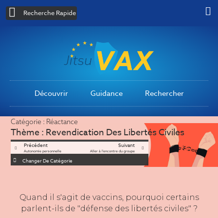
Recherche Rapide
Découvrir
Guidance
Rechercher
Catégorie :
Réactance
Thème :
Revendication Des Libertés Civiles
Précédent
Suivant
Autonomie personnelle
Aller à l'encontre du groupe
Changer De Catégorie
Quand il s'agit de vaccins, pourquoi certains
parlent-ils de "défense des libertés civiles" ?