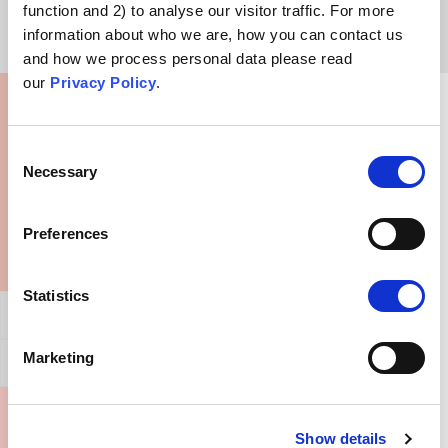
function and 2) to analyse our visitor traffic. For more
des droits et des libertés.
information about who we are, how you can contact us
and how we process personal data please read
our
Privacy Policy
.
Que pourrais-je dire à quelqu'un fixé sur cette
croyance ?
Consent
Necessary
Selection
Preferences
Statistics
Affirmation générale
Marketing
Réfuter cet argument
Où puis-je en savoir plus ?
Show details