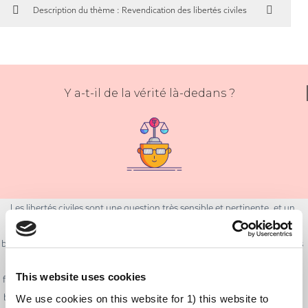
Description du thème : Revendication des libertés civiles
Y a-t-il de la vérité là-dedans ?
Les libertés civiles sont une question très sensible et pertinente, et un
large éventail de mouvements politiques tente de les restreindre. Il est
bon que les gens soient vigilants et défendent les libertés et les droits. Les
droits de l'homme et les libertés civiles reposent sur des principes
This website uses cookies
fondamentaux, qui constituent la base des sociétés démocratiques. Il est
bon d'examiner attentivement la place de la vaccination dans le contexte
We use cookies on this website for 1) this website to