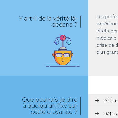
Les profe
Y a-t-il de la vérité là-
expérienc
dedans ?
effets pe
médicale 
prise de 
plus gran
Que pourrais-je dire
Affirm
à quelqu'un fixé sur
cette croyance ?
Réfut