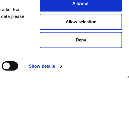
Allow all
raffic. For
 data please
Allow selection
Deny
Contact us
Show details
French