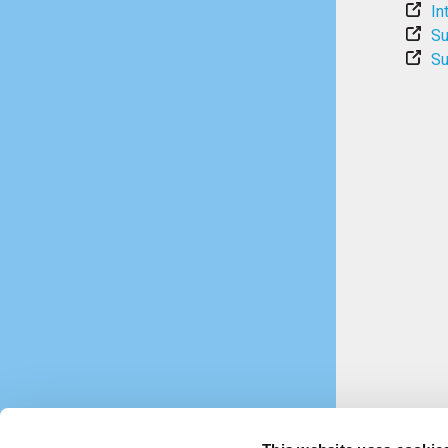
In
Su
Su