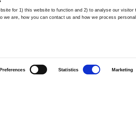
s
ite for 1) this website to function and 2) to analyse our visitor t
o we are, how you can contact us and how we process personal
Politique de
A propos du projet
confidentialité
Preferences
Statistics
Marketing