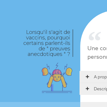
Lorsqu'il s'agit de
vaccins, pourquoi
certains parlent-ils
Une con
de " preuves
anecdotiques " ?
personn
A prop
Descri