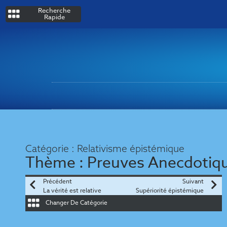
Recherche
Rapide
Catégorie :
Relativisme épistémique
Thème :
Preuves Anecdotiq
Précédent
Suivant
La vérité est relative
Supériorité épistémique
Changer De Catégorie