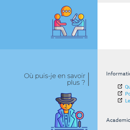
Informat
Où puis-je en savoir
plus ?
Qu
Po
Le
Academic 