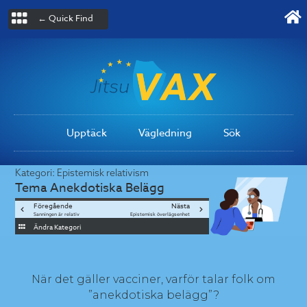
← Quick Find
Upptäck
Vägledning
Sök
Kategori:
Epistemisk relativism
Tema
Anekdotiska Belägg
Föregående
Nästa
Sanningen är relativ
Epistemisk överlägsenhet
Ändra Kategori
När det gäller vacciner, varför talar folk om
”anekdotiska belägg”?