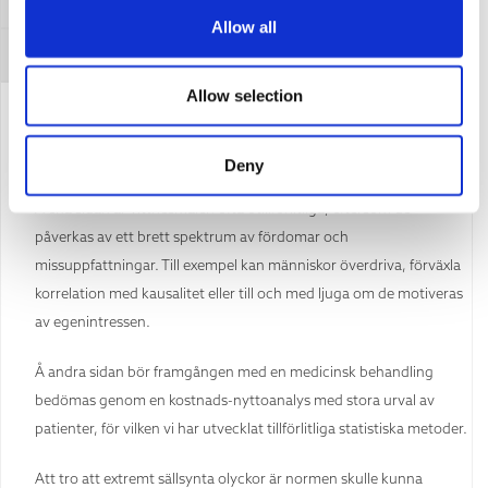
Allmän Bekräftelse
Allow all
Motbevis för detta argument
Allow selection
Överdrivet förlitande på vittnesmål och personliga erfarenheter
leder oss bort från en mer allmän bild av medicinska behandlingar.
Deny
Å ena sidan är vittnesmålen ofta otillförlitliga, eftersom de
påverkas av ett brett spektrum av fördomar och
missuppfattningar. Till exempel kan människor överdriva, förväxla
korrelation med kausalitet eller till och med ljuga om de motiveras
av egenintressen.
Å andra sidan bör framgången med en medicinsk behandling
bedömas genom en kostnads-nyttoanalys med stora urval av
patienter, för vilken vi har utvecklat tillförlitliga statistiska metoder.
Att tro att extremt sällsynta olyckor är normen skulle kunna