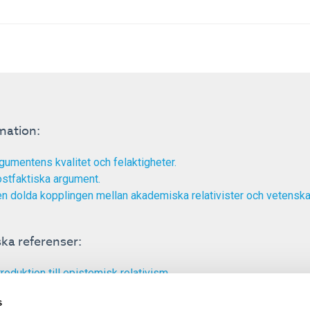
mation:
gumentens kvalitet och felaktigheter.
stfaktiska argument.
n dolda kopplingen mellan akademiska relativister och vetensk
ka referenser:
troduktion till epistemisk relativism.
 förhållandet mellan relativism och vaccinmotstånd.
s
 personlig intuition och vaccinvägran.