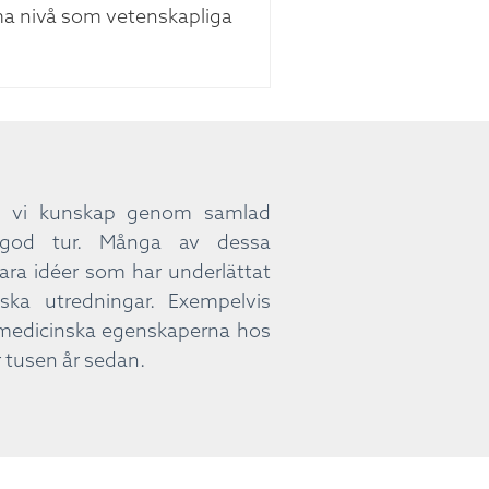
mma nivå som vetenskapliga
ck vi kunskap genom samlad
ed god tur. Många av dessa
bara idéer som har underlättat
iska utredningar. Exempelvis
e medicinska egenskaperna hos
ör tusen år sedan.