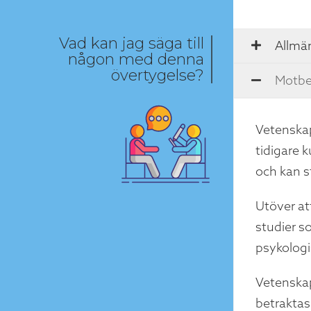
Vad kan jag säga till
Allmän
någon med denna
övertygelse?
Motbe
Vetenskap
tidigare k
och kan s
Utöver at
studier s
psykologi
Vetenskap
betraktas