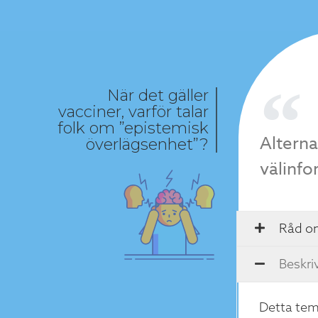
När det gäller
vacciner, varför talar
folk om ”epistemisk
Altern
överlägsenhet”?
välinf
Råd o
Beskri
Detta tem