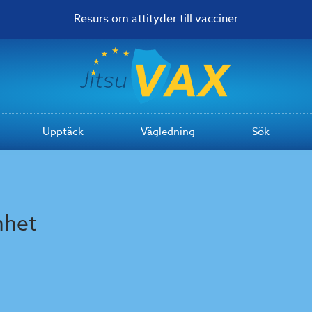
Resurs om attityder till vacciner
Upptäck
Vägledning
Sök
nhet