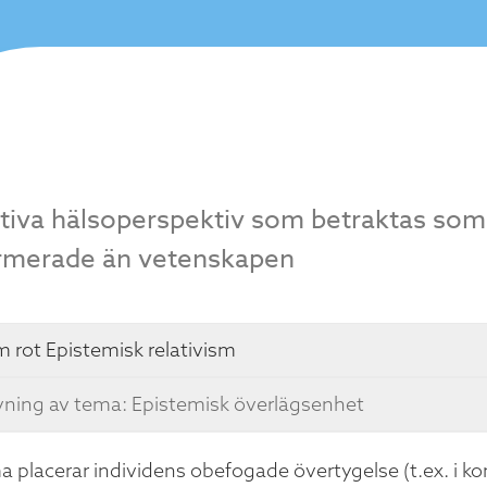
ativa hälsoperspektiv som betraktas so
ormerade än vetenskapen
m rot
Epistemisk relativism
vning av tema: Epistemisk överlägsenhet
a placerar individens obefogade övertygelse (t.ex. i k