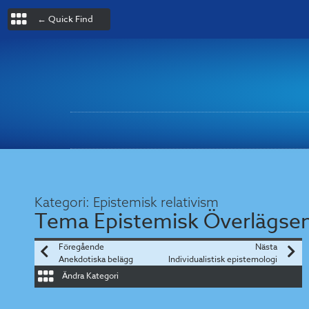
← Quick Find
Kategori:
Epistemisk relativism
Tema
Epistemisk Överlägse
Föregående
Nästa
Anekdotiska belägg
Individualistisk epistemologi
Ändra Kategori