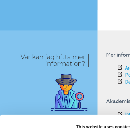
Mer infor
Var kan jag hitta mer
information?
Ar
Po
De
Akademis
In
Om
This website uses cookie
Om