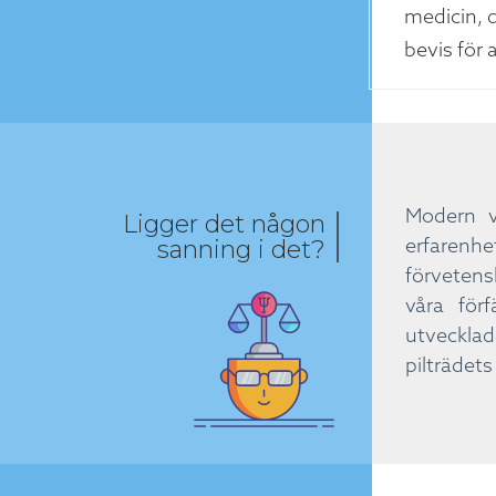
medicin, d
bevis för 
Modern v
Ligger det någon
erfarenh
sanning i det?
förvetens
våra för
utvecklad
pilträdets