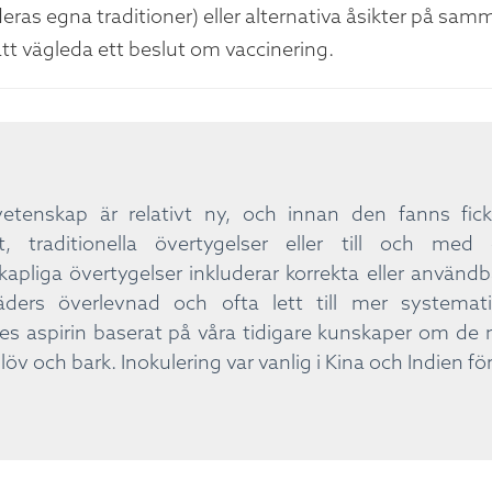
eras egna traditioner) eller alternativa åsikter på sa
att vägleda ett beslut om vaccinering.
etenskap är relativt ny, och innan den fanns fi
et, traditionella övertygelser eller till och m
kapliga övertygelser inkluderar korrekta eller använd
fäders överlevnad och ofta lett till mer systemat
es aspirin baserat på våra tidigare kunskaper om d
 löv och bark. Inokulering var vanlig i Kina och Indien f