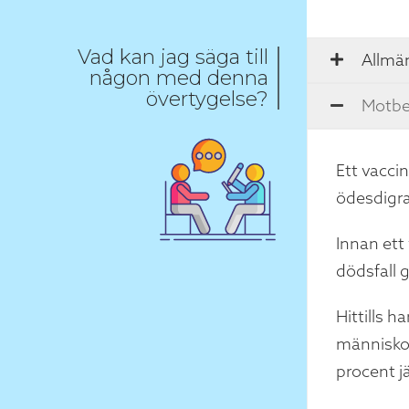
Vad kan jag säga till
Allmän
någon med denna
övertygelse?
Motbe
Ett vacci
ödesdigra
Innan ett
dödsfall 
Hittills 
människor
procent j