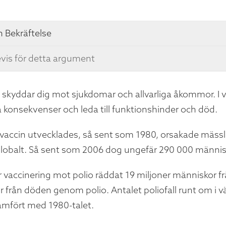
 Bekräftelse
vis för detta argument
n skyddar dig mot sjukdomar och allvarliga åkommor. I v
 konsekvenser och leda till funktionshinder och död.
 vaccin utvecklades, så sent som 1980, orsakade mässl
globalt. Så sent som 2006 dog ungefär 290 000 människ
har vaccinering mot polio räddat 19 miljoner människor f
 från döden genom polio. Antalet poliofall runt om i v
ämfört med 1980-talet.