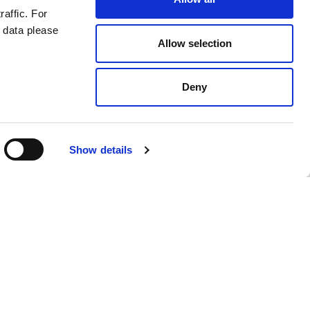
raffic. For
s som ofarliga.
 data please
Allow selection
Deny
Show details
Swedish