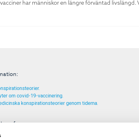
 vacciner har människor en längre förväntad livslängd. 
mation:
nspirationsteorier.
ter om covid-19-vaccinering.
dicinska konspirationsteorier genom tiderna.
ka referenser:
s
troduktion till konspirationsteorier.