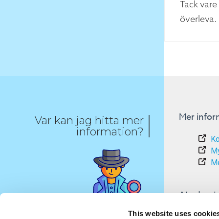
Tack vare
överleva.
Mer infor
Var kan jag hitta mer
information?
Ko
My
Me
Akademis
This website uses cookie
In