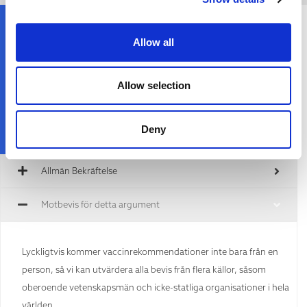
Vad kan jag säga till någon med denna
Allow all
övertygelse?
Allow selection
Deny
Allmän Bekräftelse
Motbevis för detta argument
Lyckligtvis kommer vaccinrekommendationer inte bara från en
person, så vi kan utvärdera alla bevis från flera källor, såsom
oberoende vetenskapsmän och icke-statliga organisationer i hela
världen.