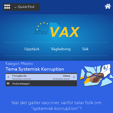
← Quick Find
Upptäck
Vägledning
Sök
Kategori:
Misstro
Tema
Systemisk Korruption
Föregående
Nästa
Ekonomiska intressen
Avsaknad av ansvar
Ändra Kategori
När det gäller vacciner, varför talar folk om
”systemisk korruption”?