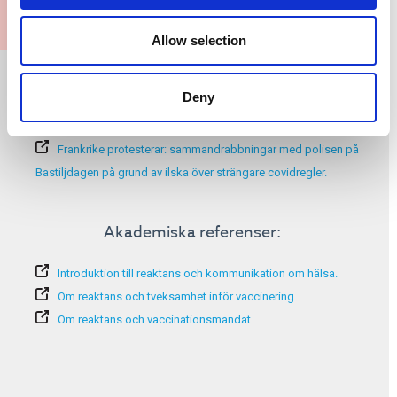
Allow selection
Mer information:
Deny
Vaccinationsmandatens roll.
Varför obligatorisk vaccinering inte är något nytt.
Frankrike protesterar: sammandrabbningar med polisen på
Bastiljdagen på grund av ilska över strängare covidregler.
Akademiska referenser:
Introduktion till reaktans och kommunikation om hälsa.
Om reaktans och tveksamhet inför vaccinering.
Om reaktans och vaccinationsmandat.