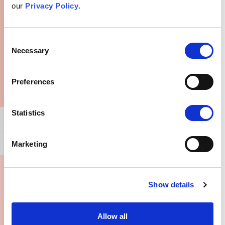
our
Privacy Policy
.
Vad kan jag säga till någon med denna
övertygelse?
Consent
Necessary
Selection
Preferences
Statistics
Allmän Bekräftelse
Motbevis för detta argument
Marketing
Var kan jag hitta mer information?
Show details
Allow all