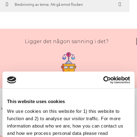
Beskrivning av tema: Att gå emot flocken
Ligger det någon sanning i det?
Budskapen om vacciner kan låta nedlåtande. Människor kan känna att
myndigheterna talar nedlåtande till dem och det är naturligt att bli
This website uses cookies
irriterad av nedlåtenhet. Det kan också vara oroande att tro att samhället
We use cookies on this website for 1) this website to
inte längre ägnar sig åt kritiskt tänkande.
function and 2) to analyse our visitor traffic. For more
information about who we are, how you can contact us
and how we process personal data please read