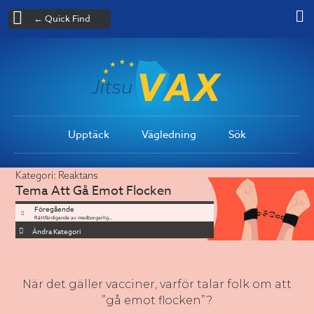
← Quick Find
Upptäck
Vägledning
Sök
Kategori:
Reaktans
Tema
Att Gå Emot Flocken
Föregående
Rättfärdigande av medborgerliga friheter
Ändra Kategori
När det gäller vacciner, varför talar folk om att
”gå emot flocken”?