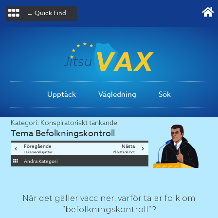
← Quick Find
Upptäck
Vägledning
Sök
Kategori:
Konspiratoriskt tänkande
Tema
Befolkningskontroll
Föregående
Nästa
Läkemedelsjättar
Påhittade hot
Ändra Kategori
När det gäller vacciner, varför talar folk om
”befolkningskontroll”?