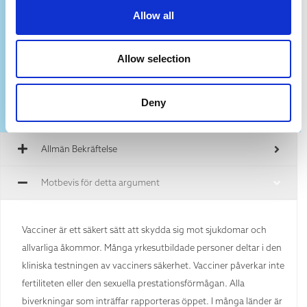
Vad kan jag säga till någon med denna
Allow all
övertygelse?
Allow selection
Deny
Allmän Bekräftelse
Motbevis för detta argument
Vacciner är ett säkert sätt att skydda sig mot sjukdomar och
allvarliga åkommor. Många yrkesutbildade personer deltar i den
kliniska testningen av vacciners säkerhet. Vacciner påverkar inte
fertiliteten eller den sexuella prestationsförmågan. Alla
biverkningar som inträffar rapporteras öppet. I många länder är