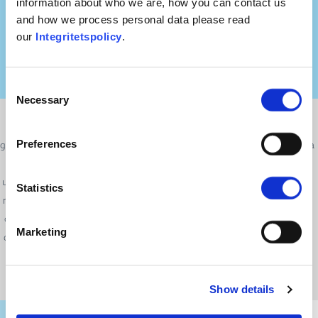
information about who we are, how you can contact us
and how we process personal data please read
our
Integritetspolicy
.
Consent
Necessary
Selection
Det finns flera historiska fall där auktoritära regeringar har kränkt
informerat samtycke och integritet för att sterilisera eller spåra en viss
Preferences
grupp människor, till exempel i Förenta staterna och Tyskland under första
halvan av 1900-talet. Det är förståeligt att människor vill vara
uppmärksamma på alla typer av kränkningar av deras rättigheter, särskilt
Statistics
när det gäller medicinska ingrepp där de måste lita på sin läkare. Fertilitet
och sexuell prestationsförmåga är viktiga aspekter av människors liv och
Marketing
det är rimligt att oroa sig för om dessa kan påverkas av någon medicinsk
behandling.
Show details