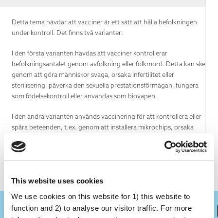
Detta tema hävdar att vacciner är ett sätt att hålla befolkningen
under kontroll. Det finns två varianter:
I den första varianten hävdas att vacciner kontrollerar
befolkningsantalet genom avfolkning eller folkmord. Detta kan ske
genom att göra människor svaga, orsaka infertilitet eller
sterilisering, påverka den sexuella prestationsförmågan, fungera
som födelsekontroll eller användas som biovapen.
I den andra varianten används vaccinering för att kontrollera eller
spåra beteenden, t.ex. genom att installera mikrochips, orsaka
läkemedelsberoende eller skapa en ”ny världsordning” (där Bill
Gates ofta beskylls för att vara initiativtagaren).””
This website uses cookies
We use cookies on this website for 1) this website to
function and 2) to analyse our visitor traffic. For more
Ligger det någon sanning i det?