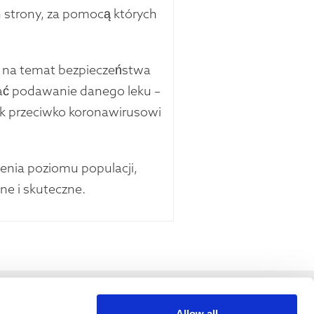
h strony, za pomocą których
y na temat bezpieczeństwa
ać podawanie danego leku –
ek przeciwko koronawirusowi
dzenia poziomu populacji,
zne i skuteczne.
Allow all