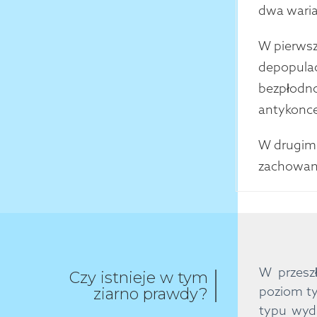
dwa waria
W pierwszy
depopulac
bezpłodno
antykonce
W drugim 
zachowani
W przeszł
Czy istnieje w tym
poziom ty
ziarno prawdy?
typu wyda