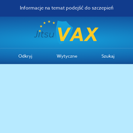
Informacje na temat podejść do szczepień
Odkryj
Wytyczne
Szukaj