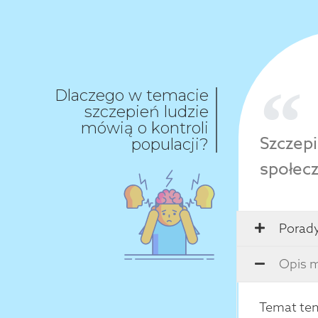
Dlaczego w temacie
szczepień ludzie
mówią o kontroli
Szczepi
populacji?
społecz
Porady
Opis m
Temat ten