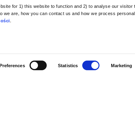
e informacje:
ite for 1) this website to function and 2) to analyse our visitor t
o we are, how you can contact us and how we process personal
orie spiskowe.
ności
.
tencjalne skutki uboczne szczepionek przeciwko COVID-19.
czepionki przeciwko COVID-19 a ciąża.
ademickie:
Preferences
Statistics
Marketing
tęp do tematu teorii spiskowych.
związku między teoriami spiskowymi a odmową przyjęcia szcze
teoriach spiskowych na temat sterylizacji.