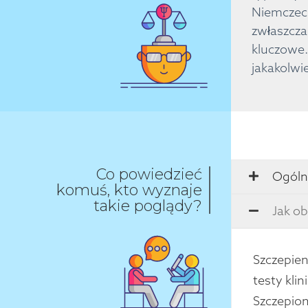
Niemczech
zwłaszcza
kluczowe.
jakakolwi
Co powiedzieć
Ogóln
komuś, kto wyznaje
takie poglądy?
Jak ob
Szczepien
testy klin
Szczepion