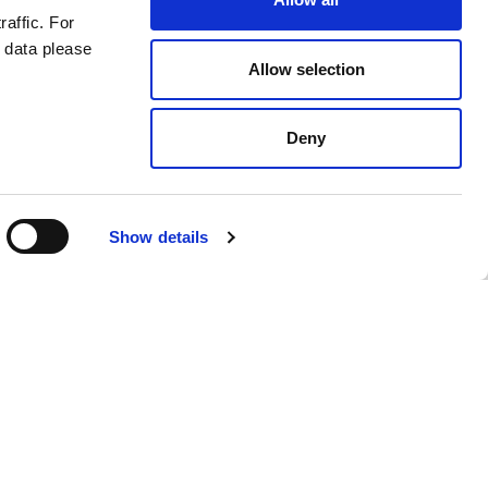
raffic. For
 data please
Allow selection
Deny
Show details
Polish
pionki.