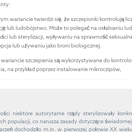
nty:
m wariancie twierdzi się, że szczepionki kontrolują li
ję lub ludobójstwo. Może to polegać na osłabianiu l
ści lub sterylizacji, wpływaniu na sprawność seksualną,
pcja lub używaniu jako broni biologicznej.
wariancie szczepienia są wykorzystywane do kontrolo
a, na przykład poprzez instalowanie mikroczipów,
ości niektóre autorytarne rządy sterylizowały konkr
ch populacji, co narusza zasady dotyczące świadomej
rzeń dochodziło m.in. w pierwszej połowie XX wiek