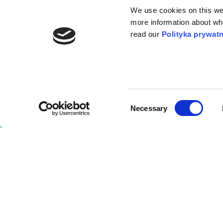
Dodatkow
We use cookies on this webs
Gdzie mogę
more information about wh
dowiedzieć się
Te
read our
Polityka prywat
więcej?
Po
Sz
Źródła ak
Consent
Necessary
Ws
Selection
O 
O 