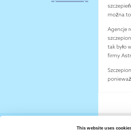
szczepień
można to 
Agencje r
szczepio
tak było 
firmy As
Szczepion
ponieważ l
This website uses cookie