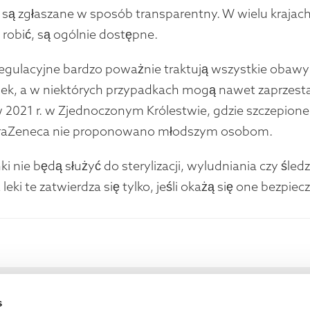
 są zgłaszane w sposób transparentny. W wielu krajac
robić, są ogólnie dostępne.
egulacyjne bardzo poważnie traktują wszystkie obaw
nek, a w niektórych przypadkach mogą nawet zaprzest
w 2021 r. w Zjednoczonym Królestwie, gdzie szczepion
traZeneca nie proponowano młodszym osobom.
ki nie będą służyć do sterylizacji, wyludniania czy śle
eki te zatwierdza się tylko, jeśli okażą się one bezpiec
s