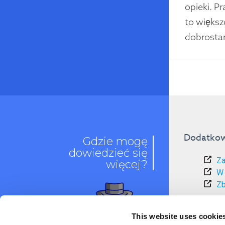
opieki. P
to większ
dobrosta
Dodatkow
Gdzie mogę
dowiedzieć się
Za
więcej?
W 
Zb
Źródła ak
This website uses cookie