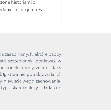
szone historiami o
danie co pacjent czy
t uzasadniony. Niektóre osoby
tii szczepionek, ponieważ w
 personelu medycznego. Tacy
bą, która nie potraktowała ich
my niewłaściwego zachowania,
 typu skargi należy składać do