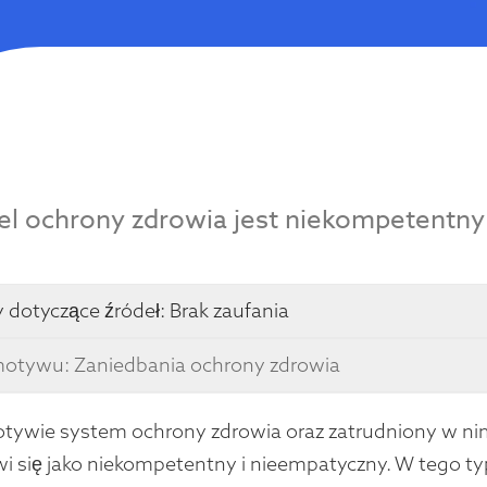
el ochrony zdrowia jest niekompetentny 
 dotyczące źródeł:
Brak zaufania
motywu: Zaniedbania ochrony zdrowia
ywie system ochrony zdrowia oraz zatrudniony w nim p
jawi się jako niekompetentny i nieempatyczny. W tego t