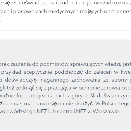
 się złe doświadczenia i trudne relacje, nierzadko okra
ach i pracownicach medycznych mających odmienne z
.
brak zaufania do podmiotów sprawujących władzę jes
przykład sceptycznie podchodzić do zaleceń w kwes
ści doświadczyły nagannego zachowania ze strony
gli też zetknąć się z pracująca w ochronie zdrowia oso
żnie lub patrzyła na nich z góry. Jeśli doświadczy
ażda z nas ma prawo się na nie skarżyć. W Polsce tego
wojewódzkiego NFZ lub centrali NFZ w Warszawie.