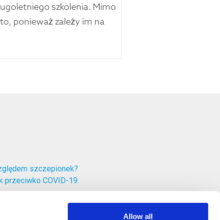
ługoletniego szkolenia. Mimo
 to, ponieważ zależy im na
względem szczepionek?
ek przeciwko COVID-19.
Allow all