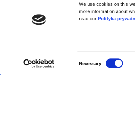
We use cookies on this webs
Ws
more information about wh
O 
read our
Polityka prywat
O 
Consent
Necessary
Selection