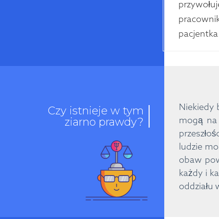
przywołuje
pracownik
pacjentka
Niekiedy 
Czy istnieje w tym
mogą na 
ziarno prawdy?
przeszło
ludzie mo
obaw powa
każdy i k
oddziału 