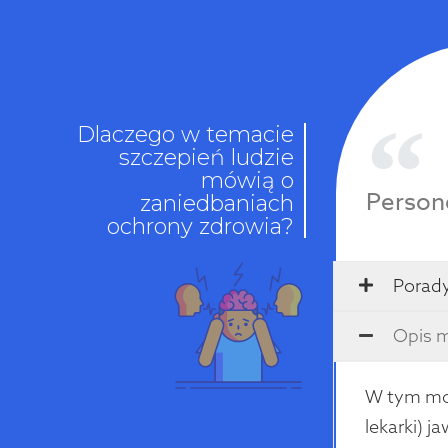
Dlaczego w temacie
szczepień ludzie
mówią o
Person
zaniedbaniach
ochrony zdrowia?
Porady
Opis 
W tym mot
lekarki) 