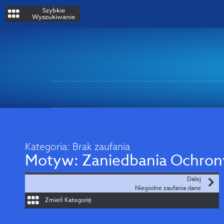
Szybkie
Wyszukiwanie
Kategoria:
Brak zaufania
Motyw:
Zaniedbania Ochron
Dalej
Niegodne zaufania dane
Zmień Kategorię