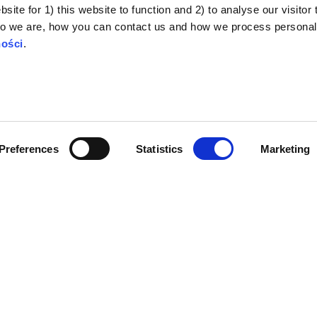
ite for 1) this website to function and 2) to analyse our visitor t
tęp do tematu ufania nauce.
o we are, how you can contact us and how we process personal
związku między teoriami spiskowymi a odmową przyjęcia szcz
ności
.
zależnościach między kwestią zaufania a wynikami zdrowotnymi
Preferences
Statistics
Marketing