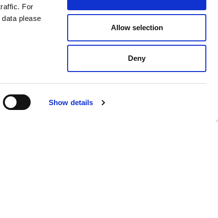
raffic. For
 data please
epionki.
Allow selection
.
Deny
Show details
Polish