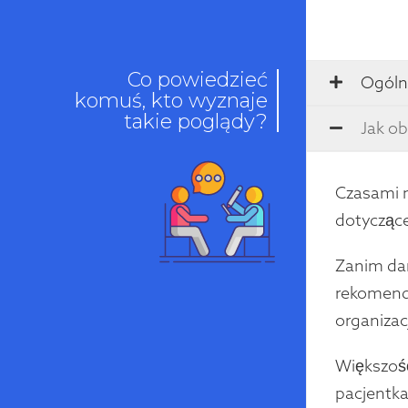
Co powiedzieć
Ogóln
komuś, kto wyznaje
takie poglądy?
Jak ob
Czasami m
dotyczące
Zanim dan
rekomend
organizac
Większość
pacjentka