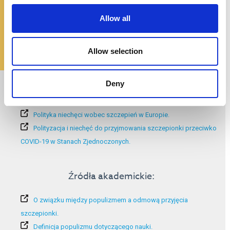
Allow all
Allow selection
Dodatkowe informacje:
Deny
Polityka misinformacji związanej z COVID-19.
Polityka niechęci wobec szczepień w Europie.
Polityzacja i niechęć do przyjmowania szczepionki przeciwko
COVID-19 w Stanach Zjednoczonych.
Źródła akademickie:
O związku między populizmem a odmową przyjęcia
szczepionki.
Definicja populizmu dotyczącego nauki.