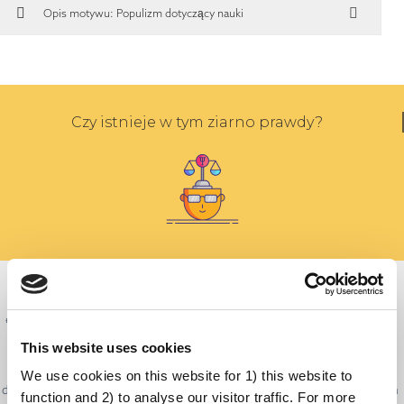
Opis motywu: Populizm dotyczący nauki
Czy istnieje w tym ziarno prawdy?
To zrozumiałe, że niektórzy patrzą na naukowców i naukowczynie
nieprzychylnie. Grono badawcze może wydawać się być tajemniczą,
elitarną grupą wytwarzającą tak zwaną naukę, do której potem odnoszą
się politycy i polityczki. Niestety naukowcy nie zawsze komunikują się z
This website uses cookies
resztą świata skutecznie, co utrudnia ludziom zrozumienie dostępnych
We use cookies on this website for 1) this website to
dowodów. Ponieważ dostęp do wyników badań i publikacji akademickich
function and 2) to analyse our visitor traffic. For more