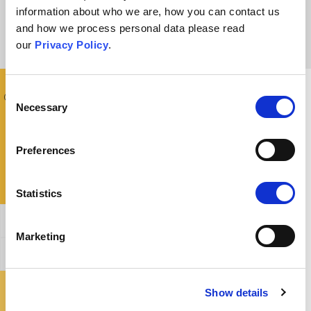
jest ograniczony, badania naukowe mogą wydawać się czymś
information about who we are, how you can contact us
adresowanym jedynie do elit.
and how we process personal data please read
our
Privacy Policy
.
Consent
Co powiedzieć komuś, kto wyznaje takie poglądy?
Necessary
Selection
Preferences
Statistics
Ogólne potwierdzenie
Marketing
Jak obalić ten argument?
Show details
Gdzie mogę dowiedzieć się więcej?