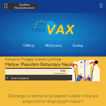
Szybkie
Wyszukiwanie
Odkryj
Wytyczne
Szukaj
Kategoria:
Poglądy na świat i politykę
Motyw:
Populizm Dotyczący Nauki
Dalej
Libertarianizm
Zmień Kategorię
Dlaczego w temacie szczepień ludzie mówią o
populizmie dotyczącym nauki?