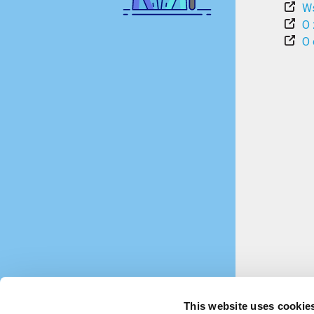
Ws
O 
O 
This website uses cookie