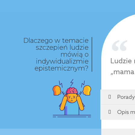
Dlaczego w temacie
szczepień ludzie
mówią o
Ludzie 
indywidualizmie
epistemicznym?
„mama w
Porady
Opis m