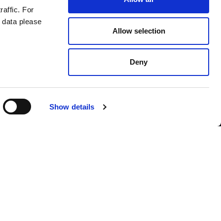
raffic. For
 data please
Allow selection
Deny
Contact us
Show details
Polish