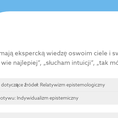
mają ekspercką wiedzę oswoim ciele i sw
ie najlepiej”, „słucham intuicji”, „tak m
 dotyczące źródeł:
Relatywizm epistemologiczny
otywu: Indywidualizm epistemiczny