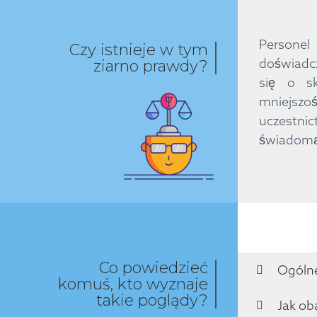
Personel
Czy istnieje w tym
doświadcz
ziarno prawdy?
się o s
mniejszo
uczestnic
świadomą 
Co powiedzieć
Ogólne
komuś, kto wyznaje
takie poglądy?
Jak ob