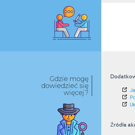
Dodatkow
Gdzie mogę
dowiedzieć się
Ja
więcej?
Po
Uk
Źródła ak