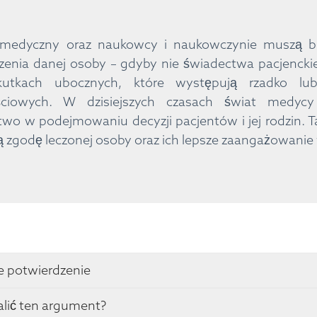
 medyczny oraz naukowcy i naukowczynie muszą br
enia danej osoby – gdyby nie świadectwa pacjenckie
kutkach ubocznych, które występują rzadko lu
ściowych. W dzisiejszych czasach świat medyc
two w podejmowaniu decyzji pacjentów i jej rodzin.
zgodę leczonej osoby oraz ich lepsze zaangażowanie 
 potwierdzenie
alić ten argument?