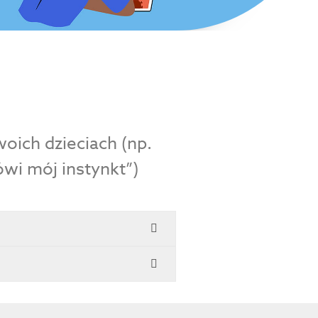
oich dzieciach (np.
ówi mój instynkt”)