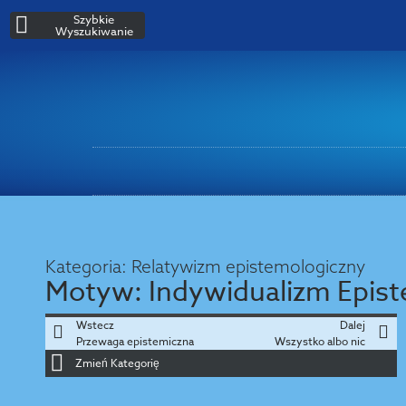
Szybkie
Wyszukiwanie
Kategoria:
Relatywizm epistemologiczny
Motyw:
Indywidualizm Epis
Wstecz
Dalej
Przewaga epistemiczna
Wszystko albo nic
Zmień Kategorię