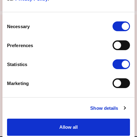
Consent
Necessary
Selection
Preferences
Efekt gapowicza
Odmowa Przyjęcia
Statistics
Szczepienia Na Rzecz
Czerpania Korzyści Z
Marketing
Odporności Zbiorowej
Wyświetl
Show details
Allow all