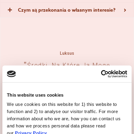
Czym są przekonania o własnym interesie?
Luksus
Środki, Na Które Ja Mogę
Sobie Pozwolić (np.
Kwarantanna, Dystans
Fizyczny Itd.), Powinni
This website uses cookies
Stosować Również Inni
We use cookies on this website for 1) this website to
Wyświetl
function and 2) to analyse our visitor traffic. For more
information about who we are, how you can contact us
and how we process personal data please read
our
Privacy Policy
.