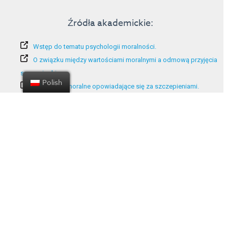
Źródła akademickie:
Wstęp do tematu psychologii moralności.
O związku między wartościami moralnymi a odmową przyjęcia
szczepionki.
Polish
Argumenty moralne opowiadające się za szczepieniami.
List of contributors
About the project