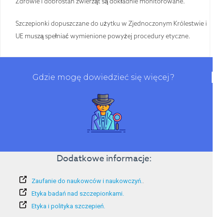
Zdrowie i dobrostan zwierząt są dokładnie monitorowane.
Szczepionki dopuszczane do użytku w Zjednoczonym Królestwie i
UE muszą spełniać wymienione powyżej procedury etyczne.
Gdzie mogę dowiedzieć się więcej?
Dodatkowe informacje:
Zaufanie do naukowców i naukowczyń.
.
Etyka badań nad szczepionkami.
Etyka i polityka szczepień.