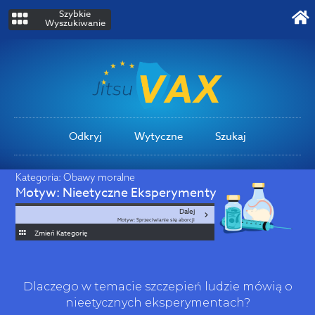
Szybkie
Wyszukiwanie
Odkryj
Wytyczne
Szukaj
Kategoria:
Obawy moralne
Motyw:
Nieetyczne Eksperymenty
Dalej
Motyw: Sprzeciwianie się aborcji
Zmień Kategorię
Dlaczego w temacie szczepień ludzie mówią o
nieetycznych eksperymentach?