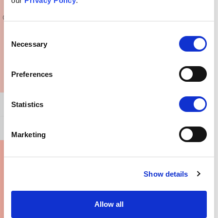
our
Privacy Policy
.
Co powiedzieć komuś, kto wyznaje takie poglądy?
Consent
Necessary
Selection
Preferences
Statistics
Ogólne potwierdzenie
Jak obalić ten argument?
Marketing
Gdzie mogę dowiedzieć się więcej?
Show details
Allow all