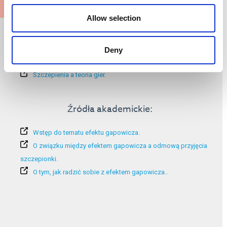
Allow selection
Dodatkowe informacje:
Fatalne skutki efektu gapowicza.
Deny
Odporność zbiorowa – krótki poradnik.
Szczepienia a teoria gier.
Źródła akademickie:
Wstęp do tematu efektu gapowicza.
O związku między efektem gapowicza a odmową przyjęcia
szczepionki.
O tym, jak radzić sobie z efektem gapowicza.
.