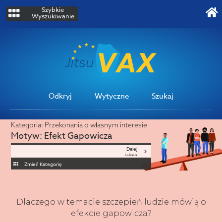
Szybkie
Wyszukiwanie
Odkryj
Wytyczne
Szukaj
Kategoria:
Przekonania o własnym interesie
Motyw:
Efekt Gapowicza
Dalej
Luksus
Zmień Kategorię
Dlaczego w temacie szczepień ludzie mówią o
efekcie gapowicza?