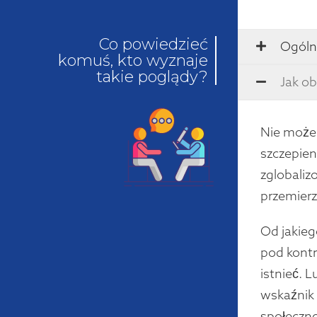
Co powiedzieć
Ogóln
komuś, kto wyznaje
takie poglądy?
Jak ob
Nie możem
szczepien
zglobaliz
przemierz
Od jakieg
pod kontr
istnieć. L
wskaźnik 
społeczn