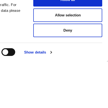
raffic. For
 data please
Allow selection
Deny
Show details
Polish