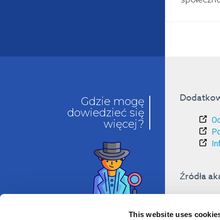
Dodatkow
Gdzie mogę
dowiedzieć się
Oc
więcej?
Po
In
Źródła ak
Ws
O 
This website uses cookie