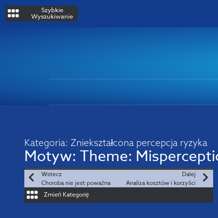
Szybkie
Wyszukiwanie
Kategoria:
Zniekształcona percepcja ryzyka
Motyw:
Theme: Misperceptio
Wstecz
Dalej
Choroba nie jest poważna
Analiza kosztów i korzyści
Zmień Kategorię