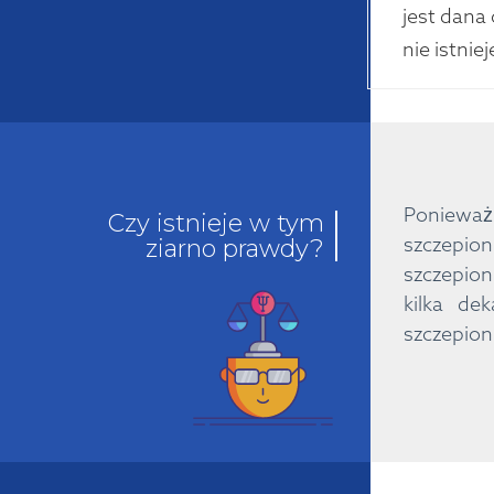
jest dana
nie istnie
Ponieważ
Czy istnieje w tym
szczepio
ziarno prawdy?
szczepion
kilka de
szczepion