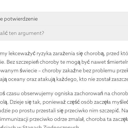
e potwierdzenie
alić ten argument?
y lekceważyć ryzyka zarażenia się chorobą, przed kt
ie. Bez szczepień choroby te mogą być nawet śmierteln
owanym świecie – choroby zakaźne bez problemu przekr
ają oceany oraz atakują każdego, kto nie został zaszcz
oś czasu obserwujemy ogniska zachorowań na choroby,
olą. Dzieje się tak, ponieważ część osób zaczęła myśleć
udzie po prostu przestali się przeciwko nim szczepić. Na
immunizacji przeciwko odrze zmalał, choroba ta zaczęł
ościach w Stanach Zjednoczonych.