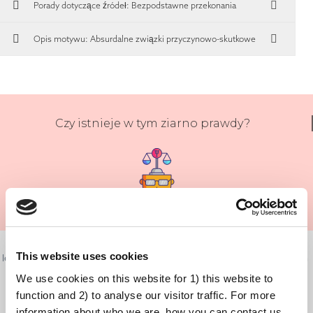
Porady dotyczące źródeł:
Bezpodstawne przekonania
Opis motywu: Absurdalne związki przyczynowo-skutkowe
Czy istnieje w tym ziarno prawdy?
To zrozumiałe, że możemy mieć pytania lub wątpliwości na temat
This website uses cookies
leczenia oraz tego, jak wpłynie ono na nas. Czasami cały świat może nam
się zdawać niebezpieczny, a na niektóre zdarzenia nie jesteśmy w stanie
We use cookies on this website for 1) this website to
znaleźć wytłumaczenia. To jasne, że aby uniknąć danego problemu lub
function and 2) to analyse our visitor traffic. For more
information about who we are, how you can contact us
móc go rozwiązać, chcemy wiedzieć, co stanowi jego podłoże.