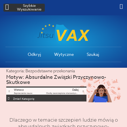
Szybkie
Wyszukiwanie
Odkryj
Wytyczne
Szukaj
Kategoria:
Bezpodstawne przekonania
Motyw:
Absurdalne Związki Przyczynowo-
Skutkowe
Wstecz
Dalej
Zaprzeczenie nauce
Osoby zaszczepione stanowią zagrożenie
Zmień Kategorię
Dlaczego w temacie szczepień ludzie mówią o
absurdalnych związkach przyczynowo-