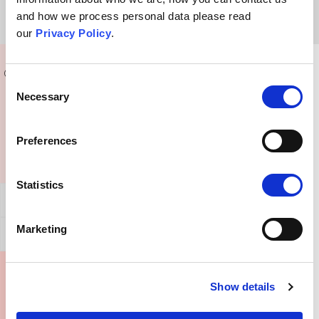
and how we process personal data please read
our
Privacy Policy
.
Co powiedzieć komuś, kto wyznaje takie poglądy?
Consent
Necessary
Selection
Preferences
Statistics
Ogólne potwierdzenie
Marketing
Jak obalić ten argument?
Gdzie mogę dowiedzieć się więcej?
Show details