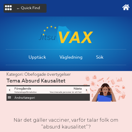
← Quick Find
Upptäck
Vägledning
Sök
Kategori:
Obefogade övertygelser
Tema
Absurd Kausalitet
Föregående
Nästa
Vetenskapsförnekelse
Vaccinerade personer är ett hot
Ändra Kategori
När det gäller vacciner, varför talar folk om
”absurd kausalitet”?