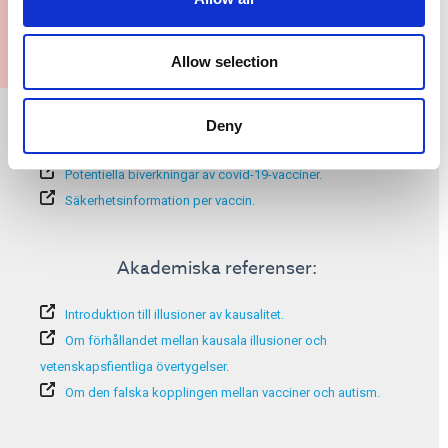
Allow selection
Mer information:
Deny
Riskuppfattning kring covid-19.
Potentiella biverkningar av covid-19-vacciner.
Säkerhetsinformation per vaccin.
Akademiska referenser:
Introduktion till illusioner av kausalitet.
Om förhållandet mellan kausala illusioner och
vetenskapsfientliga övertygelser.
Om den falska kopplingen mellan vacciner och autism.