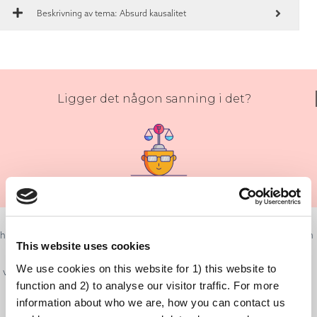
Beskrivning av tema: Absurd kausalitet
Ligger det någon sanning i det?
Det är normalt att ha frågor och tvivel om medicinska behandlingar och
hur de kan påverka oss. Världen kan ibland kännas som en farlig plats, och
This website uses cookies
vi vet inte varför vissa tillstånd uppkommer. Det är förståeligt att vi vill
We use cookies on this website for 1) this website to
veta vad som orsakade ett problem så att vi kan försöka undvika det eller
function and 2) to analyse our visitor traffic. For more
lösa det.
information about who we are, how you can contact us