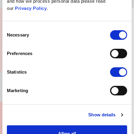
and how we process personal data please read
our
Privacy Policy
.
Vad kan jag säga till någon med denna
övertygelse?
Consent
Necessary
Selection
Preferences
Statistics
Allmän Bekräftelse
Marketing
Motbevis för detta argument
Var kan jag hitta mer information?
Show details
Allow all