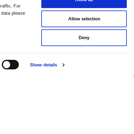
raffic. For
 data please
Allow selection
Deny
Show details
Swedish