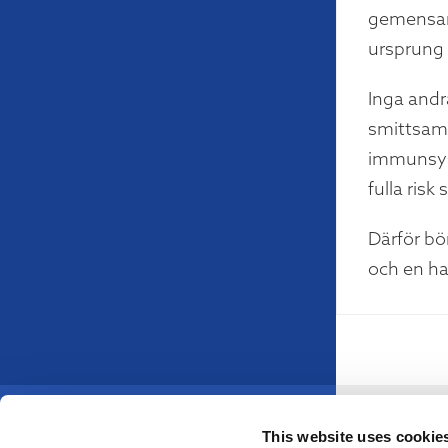
gemensam 
ursprung 
Inga andr
smittsamm
immunsyst
fulla ris
Därför bö
och en ha
This website uses cookie