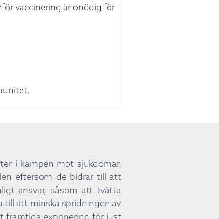
rför vaccinering är onödig för
unitet.
enter i kampen mot sjukdomar.
en eftersom de bidrar till att
ligt ansvar, såsom att tvätta
 till att minska spridningen av
t framtida exponering för just