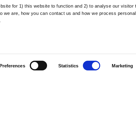
mation:
ite for 1) this website to function and 2) to analyse our visitor t
o we are, how you can contact us and how we process personal
skuppfattning kring covid-19.
.
tentiella biverkningar av covid-19-vacciner.
kerhetsinformation per vaccin.
ka referenser:
Preferences
Statistics
Marketing
troduktion till uppfattningen om hälsorisker.
 förhållandet mellan tilltro och tveksamhet inför vaccinering.
 riskkommunikation.