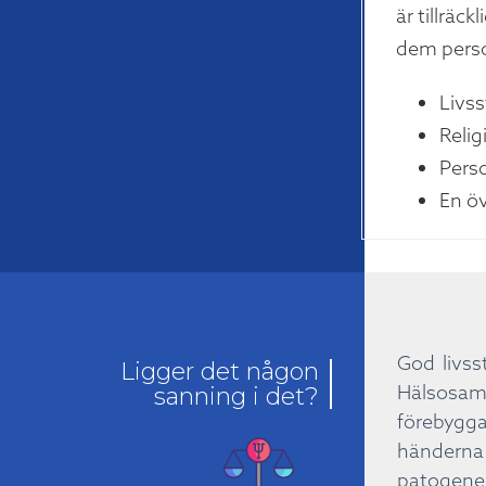
är tillräc
dem perso
Livss
Relig
Perso
En ö
God livss
Ligger det någon
Hälsosamm
sanning i det?
förebygga
händerna 
patogener