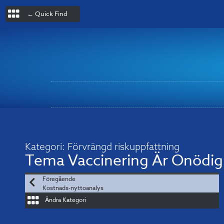
← Quick Find
Kategori:
Förvrängd riskuppfattning
Tema
Vaccinering Är Onödig
Föregående
Kostnads-nyttoanalys
Ändra Kategori