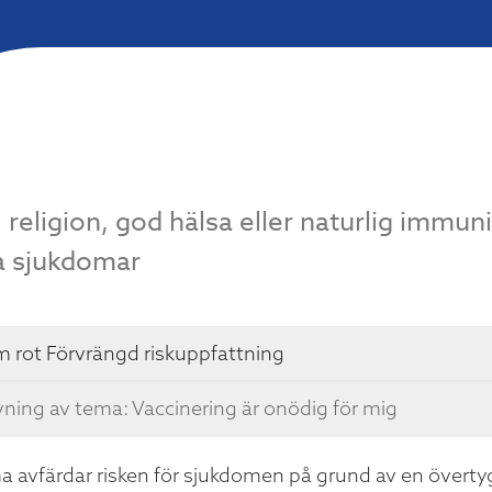
l, religion, god hälsa eller naturlig immun
a sjukdomar
m rot
Förvrängd riskuppfattning
vning av tema: Vaccinering är onödig för mig
a avfärdar risken för sjukdomen på grund av en överty