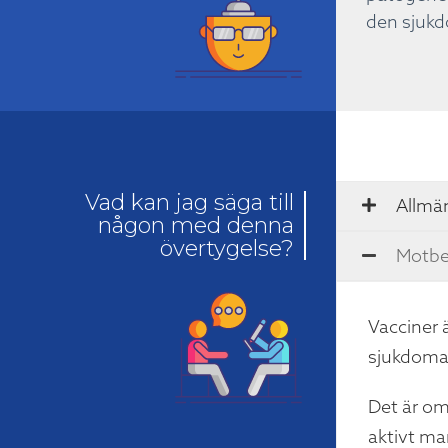
den sjukd
Vad kan jag säga till
Allmän
någon med denna
övertygelse?
Motbe
Vacciner 
sjukdoma
Det är om
aktivt man