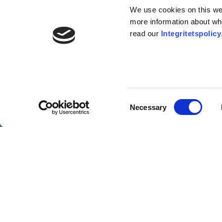
Mer infor
We use cookies on this webs
Var kan jag hitta mer
more information about wh
information?
Ri
read our
Integritetspolicy
Po
Sä
Akademis
Consent
Necessary
In
Selection
Om
Om