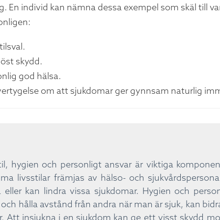
klig. En individ kan nämna dessa exempel som skäl till va
nligen:
tilsval.
iöst skydd.
nlig god hälsa.
vertygelse om att sjukdomar ger gynnsam naturlig imm
til, hygien och personligt ansvar är viktiga kompon
a livsstilar främjas av hälso- och sjukvårdspersonal
 eller kan lindra vissa sjukdomar. Hygien och person
och hålla avstånd från andra när man är sjuk, kan bidra
. Att insjukna i en sjukdom kan ge ett visst skydd mo