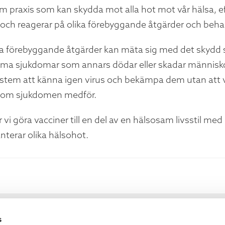
praxis som kan skydda mot alla hot mot vår hälsa, e
och reagerar på olika förebyggande åtgärder och beha
a förebyggande åtgärder kan mäta sig med det skydd 
a sjukdomar som annars dödar eller skadar människor.
em att känna igen virus och bekämpa dem utan att vi
k som sjukdomen medför.
r vi göra vacciner till en del av en hälsosam livsstil
nterar olika hälsohot.
s