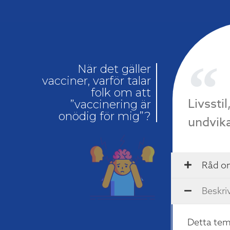
När det gäller
vacciner, varför talar
folk om att
Livssti
”vaccinering är
onödig för mig”?
undvik
Råd o
Beskri
Detta tem