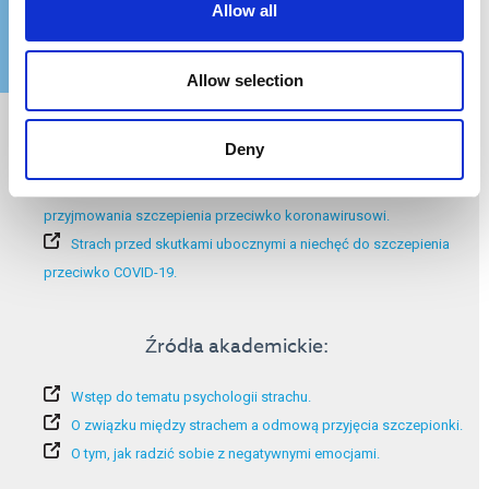
Allow all
Allow selection
Dodatkowe informacje:
Deny
Potencjalne skutki uboczne szczepionek przeciwko COVID-19.
Strach przed skutkami ubocznymi napędza niechęć do
przyjmowania szczepienia przeciwko koronawirusowi.
Strach przed skutkami ubocznymi a niechęć do szczepienia
przeciwko COVID-19.
Źródła akademickie:
Wstęp do tematu psychologii strachu.
O związku między strachem a odmową przyjęcia szczepionki.
O tym, jak radzić sobie z negatywnymi emocjami.