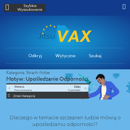
Szybkie
Wyszukiwanie
Odkryj
Wytyczne
Szukaj
Kategoria:
Strach i fobie
Motyw:
Upośledzanie Odporności
Wstecz
Dalej
Przeciwwskazania
Trypanofobia
Zmień Kategorię
Dlaczego w temacie szczepień ludzie mówią o
upośledzaniu odporności?