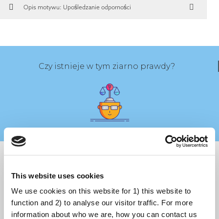
Opis motywu: Upośledzanie odporności
Czy istnieje w tym ziarno prawdy?
To zrozumiałe, że martwi nas to, jak organizm zareaguje na leczenie.
Niektóre osoby mogą obawiać się nadużywania szczepionek, ponieważ
inne leki (np. antybiotyki) są czasami przepisywanie pacjentom i
This website uses cookies
pacjentkom, którzy wcale ich nie potrzebują. Wszystkie leki mają
We use cookies on this website for 1) this website to
potencjalne skutki uboczne, więc dociekanie, czy przypadkiem ich nie
function and 2) to analyse our visitor traffic. For more
nadużywamy, jest w pełni uzasadnione.
information about who we are, how you can contact us