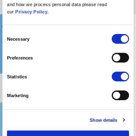
and how we process personal data please read
our
Privacy Policy
.
Co powiedzieć komuś, kto wyznaje takie poglądy?
Consent
Necessary
Selection
Preferences
Statistics
Ogólne potwierdzenie
Marketing
Jak obalić ten argument?
Gdzie mogę dowiedzieć się więcej?
Show details