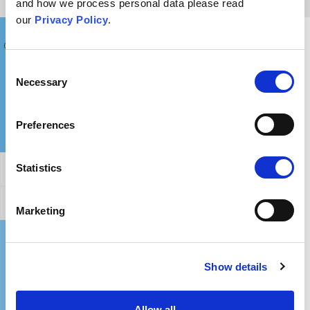
and how we process personal data please read
our
Privacy Policy
.
Co powiedzieć komuś, kto wyznaje takie poglądy?
Consent
Necessary
Selection
Preferences
Statistics
Ogólne potwierdzenie
Jak obalić ten argument?
Marketing
Gdzie mogę dowiedzieć się więcej?
Show details
Allow all