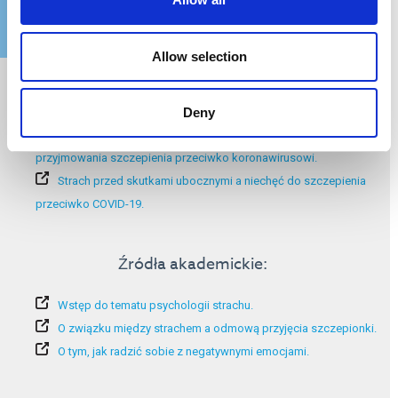
Allow selection
Dodatkowe informacje:
Deny
Potencjalne skutki uboczne szczepionek przeciwko COVID-19.
Strach przed skutkami ubocznymi napędza niechęć do
przyjmowania szczepienia przeciwko koronawirusowi.
Strach przed skutkami ubocznymi a niechęć do szczepienia
przeciwko COVID-19.
Źródła akademickie:
Wstęp do tematu psychologii strachu.
O związku między strachem a odmową przyjęcia szczepionki.
O tym, jak radzić sobie z negatywnymi emocjami.