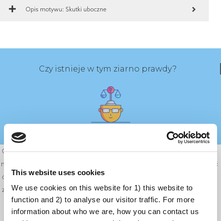
Opis motywu: Skutki uboczne
Czy istnieje w tym ziarno prawdy?
Chociaż istnieje niewielkie ryzyko, że po przyjęciu szczepionki wystąpią u
nas skutki uboczne, to ogromna większość z nich nie jest poważna. Dość
This website uses cookies
często pacjenci i pacjentki skarżą się na symptomy takie jak gorączka czy
We use cookies on this website for 1) this website to
zmęczenie. To zrozumiałe, że wolimy uniknąć takich objawów, ponieważ
function and 2) to analyse our visitor traffic. For more
nie są one niczym przyjemnym.
information about who we are, how you can contact us