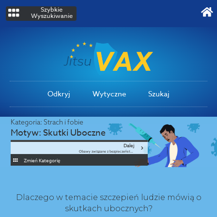
Szybkie
Wyszukiwanie
Odkryj
Wytyczne
Szukaj
Kategoria:
Strach i fobie
Motyw:
Skutki Uboczne
Dalej
Obawy związane z bezpieczeństwem
Zmień Kategorię
Dlaczego w temacie szczepień ludzie mówią o
skutkach ubocznych?