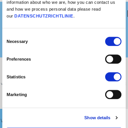
information about who we are, how you can contact us
and how we process personal data please read
Ist da was Wahres dran?
our
DATENSCHUTZRICHTLINIE
.
Consent
Necessary
Selection
Preferences
Bei einer Impfung besteht ein geringes Risiko von Nebenwirkungen, die
jedoch in den meisten Fällen relativ harmlos sind. Leichte
Nebenwirkungen wie Fieber und Müdigkeit sind durchaus üblich. Es ist
Statistics
verständlich, dass Menschen diese Unannehmlichkeiten am liebsten ganz
vermeiden würden.
Marketing
Show details
Was könnte ich zu einer Person sagen, die sich auf
diese Überzeugung versteift hat?