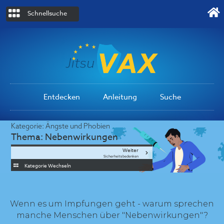
Schnellsuche
Entdecken
Anleitung
Suche
Kategorie:
Ängste und Phobien
Thema:
Nebenwirkungen
Weiter
Sicherheitsbedenken
Kategorie Wechseln
Wenn es um Impfungen geht - warum sprechen
manche Menschen über "Nebenwirkungen"?