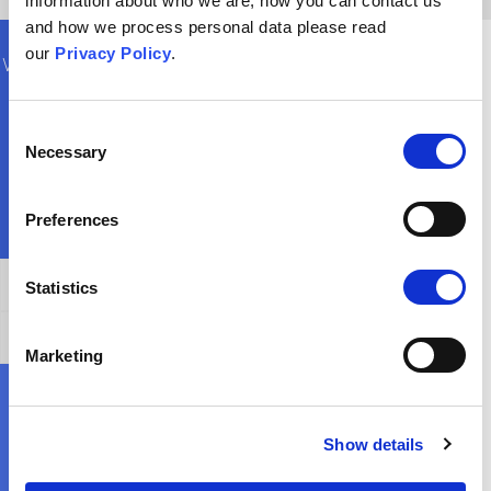
information about who we are, how you can contact us
and how we process personal data please read
our
Privacy Policy
.
Was könnte ich zu einer Person sagen, die sich auf
diese Überzeugung versteift hat?
Consent
Necessary
Selection
Preferences
Allgemeine Bestätigung
Statistics
Widerlegung dieses Arguments
Marketing
Wo kann ich mehr erfahren?
Show details