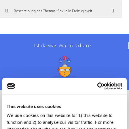
Beschreibung des Themas: Sexuelle Freizügigkeit
Ist da was Wahres dran?
Es ist normal, sich um die Gesundheit des eigenen Kindes zu sorgen -
auch um dessen sexuelle Gesundheit. Einige Eltern sind
This website uses cookies
verständlicherweise besorgt, dass die HPV-Impfung ihr Kindes schon in
We use cookies on this website for 1) this website to
einem jungen Alter zu sexuellen Aktivitäten verleiten könnte.
function and 2) to analyse our visitor traffic. For more