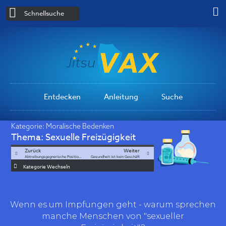
Schnellsuche
Entdecken
Anleitung
Suche
Kategorie:
Moralische Bedenken
Thema:
Sexuelle Freizügigkeit
Zurück
Weiter
Abtreibungsgegnerische Positionen
Gesundheit ist kein Geschäft
Kategorie Wechseln
Wenn es um Impfungen geht - warum sprechen
manche Menschen von "sexueller