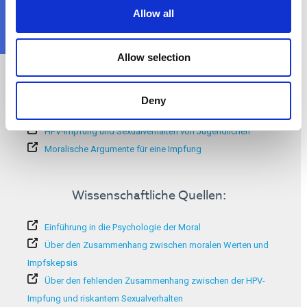
Allow all
Allow selection
Zusätzliche Informationen:
Die HPV-Impfung macht junge Mädchen nicht sexuell
Deny
freizügiger
HPV-Impfung und Sexualverhalten von Jugendlichen
Moralische Argumente für eine Impfung
Wissenschaftliche Quellen:
Einführung in die Psychologie der Moral
Über den Zusammenhang zwischen moralen Werten und
Impfskepsis
Über den fehlenden Zusammenhang zwischen der HPV-
Impfung und riskantem Sexualverhalten