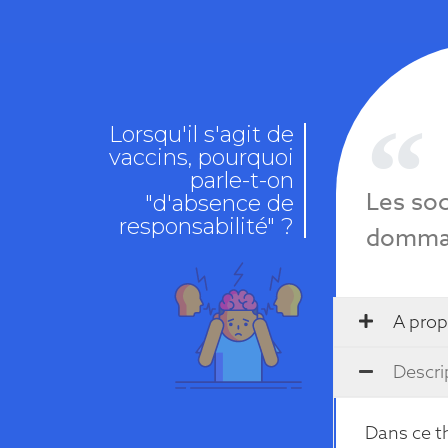
Lorsqu'il s'agit de
vaccins, pourquoi
parle-t-on
Les so
"d'absence de
responsabilité" ?
dommag
A prop
Descri
Dans ce t