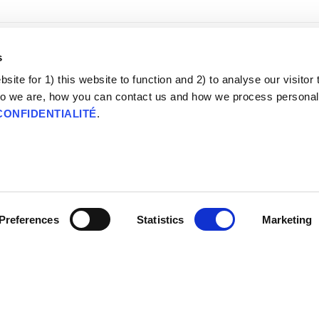
s
ite for 1) this website to function and 2) to analyse our visitor t
o we are, how you can contact us and how we process personal
CONFIDENTIALITÉ
.
ions complémentaires :
 confiance dans les scientifiques.
mment la méfiance médicale alimente l'hésitation vaccinale.
r l'affirmation selon laquelle les vaccins ne bénéficient pas d'un
sabilité.
Preferences
Statistics
Marketing
references:
troduction à la confiance dans la science.
r la relation entre la confiance et l'hésitation vaccinale.