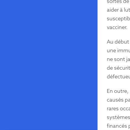
sortes de
aider à lu
susceptib
vacciner.
Au début 
une immun
ne sont j
de sécuri
défectue
En outre
causés pa
rares occ
systèmes 
financés 