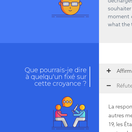
décharges
souhaiter
moment de
what the 
Que pourrais-je dire
Affirm
à quelqu'un fixé sur
cette croyance ?
Réfut
La respon
autres me
19, les É