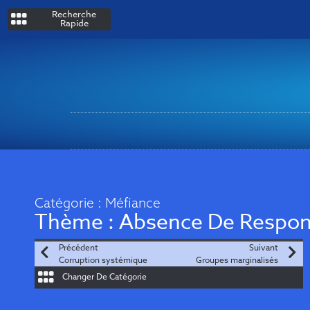
Recherche
Rapide
Catégorie :
Méfiance
Thème :
Absence De Respons
Précédent
Suivant
Corruption systémique
Groupes marginalisés
Changer De Catégorie