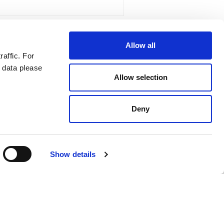
Allow all
raffic. For
 data please
Allow selection
Deny
e protection en matière de
Show details
French