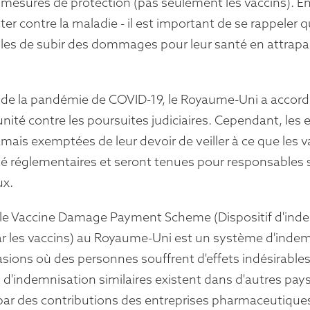
 mesures de protection (pas seulement les vaccins). En
tter contre la maladie - il est important de se rappeler
les de subir des dommages pour leur santé en attrapan
de la pandémie de COVID-19, le Royaume-Uni a accordé
ité contre les poursuites judiciaires. Cependant, les
amais exemptées de leur devoir de veiller à ce que les
té réglementaires et seront tenues pour responsables s
ux.
, le Vaccine Damage Payment Scheme (Dispositif d'i
r les vaccins) au Royaume-Uni est un système d'indem
asions où des personnes souffrent d'effets indésirables
d'indemnisation similaires existent dans d'autres pay
par des contributions des entreprises pharmaceutique