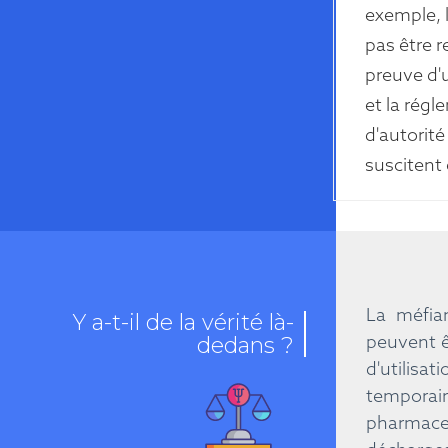
exemple, 
pas être 
preuve d'
et la rég
d'autorité
suscitent
La méfian
Y a-t-il de la vérité là-
peuvent ê
dedans ?
d'utilisa
temporair
pharmaceu