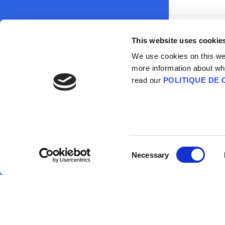
This website uses cookie
We use cookies on this webs
more information about wh
read our
POLITIQUE DE 
Informat
Où puis-je en savoir
plus ?
La
Co
Su
Consent
respon
Necessary
Selection
Academic 
In
Su