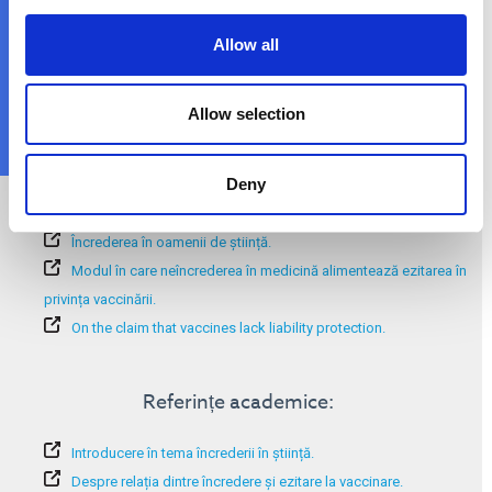
Unde pot afla mai multe?
Allow all
Allow selection
Deny
Informații suplimentare:
Încrederea în oamenii de știință.
Modul în care neîncrederea în medicină alimentează ezitarea în
privința vaccinării.
On the claim that vaccines lack liability protection.
Referințe academice:
Introducere în tema încrederii în știință.
Despre relația dintre încredere și ezitare la vaccinare.