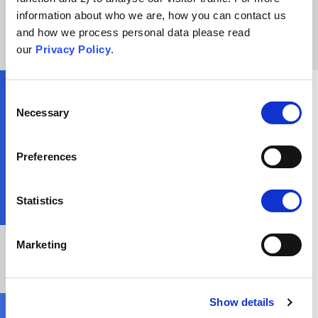
privire la riscurile implicate. Este bine să fiți atenți la riscurile reale și la
information about who we are, how you can contact us
semnificația acestora atunci când luați decizii privind vaccinarea
.
and how we process personal data please read
our
Privacy Policy
.
Consent
Ce i-aș putea spune cuiva ancorat în această
Necessary
Selection
credință?
Preferences
Statistics
Afirmație generală
Marketing
Contra-argumentarea acestui argument
Show details