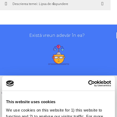
Descrierea temei: Lipsa de răspundere
Există vreun adevăr în ea?
Neîncrederea față de autorități este uneori justificată. De exemplu, unii
oameni pot fi îngrijorați de vaccinuri deoarece, datorită autorizației de
utilizare de urgență a vaccinurilor COVID-19, companiile farmaceutice au
fost temporar protejate de răspundere. Oamenilor li se poate spune că
This website uses cookies
firmele farmaceutice implicate în dezvoltarea și fabricarea vaccinurilor
We use cookies on this website for 1) this website to
semnează derogări de răspundere. Acest lucru generează confuzie cu
function and 2) to analyse our visitor traffic. For more