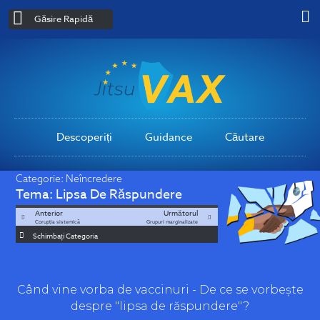
Găsire Rapidă
Descoperiți
Guidance
Căutare
Categorie:
Neîncredere
Tema:
Lipsa De Răspundere
Anterior
Următorul
Corupția sistemică
Grupuri marginalizate
Schimbați Categoria
Când vine vorba de vaccinuri - De ce se vorbește
despre "lipsa de răspundere"?