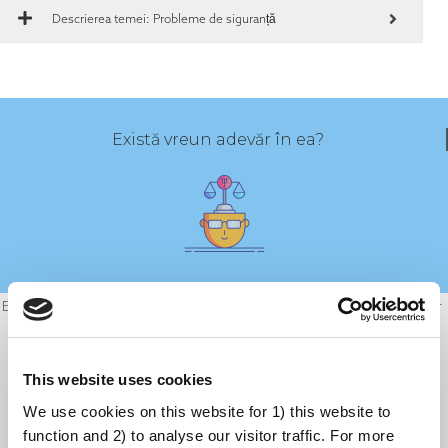
Descrierea temei: Probleme de siguranță
Există vreun adevăr în ea?
Efectele secundare severe în urma vaccinării sunt mai puțin frecvente, dar
ele există. De exemplu, dacă 1.000.000 de persoane sunt vaccinate, se
poate aștepta ca o persoană să aibă o reacție alergică severă cunoscută
This website uses cookies
sub numele de anafilaxie. Este important ca toată lumea să cunoască
posibilele riscuri ale vaccinurilor și cât de probabil este ca acestea să
We use cookies on this website for 1) this website to
function and 2) to analyse our visitor traffic. For more
apară.