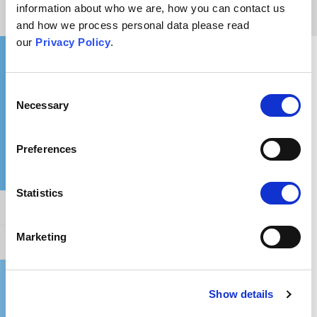
information about who we are, how you can contact us
and how we process personal data please read
our
Privacy Policy
.
Ce i-aș putea spune cuiva ancorat în această
credință?
Consent
Necessary
Selection
Preferences
Statistics
Afirmație generală
Marketing
Contra-argumentarea acestui argument
Unde pot afla mai multe?
Show details