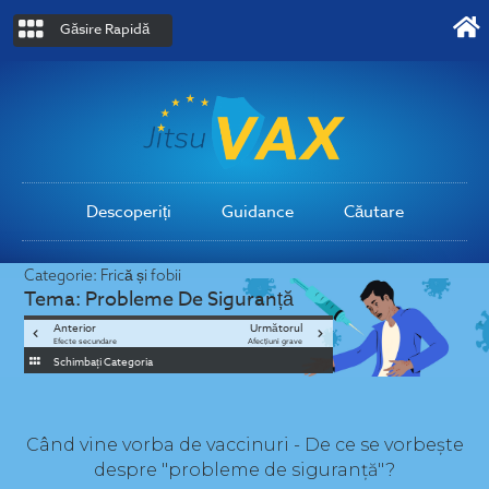
Găsire Rapidă
Descoperiți
Guidance
Căutare
Categorie:
Frică și fobii
Tema:
Probleme De Siguranță
Anterior
Următorul
Efecte secundare
Afecțiuni grave
Schimbați Categoria
Când vine vorba de vaccinuri - De ce se vorbește
despre "probleme de siguranță"?