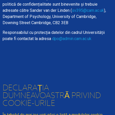
politică de confidențialitate sunt binevenite și trebuie
adresate către
Sander
van der Linden (
sv395@cam.ac.uk
),
Department of Psychology, University of Cambridge,
Downing Street Cambridge, CB2 3EB
Responsabilul cu protecția datelor din cadrul Universității
poate fi contactat la adresa
dpo@admin.cam.ac.uk
DECLARAȚIA
DUMNEAVOASTRĂ PRIVIND
COOKIE-URILE
În tabelul de mai jos veți găsi o listă a modulelor cookie