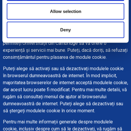
utilizate în conformitate cu legislația actuală privind modulele
cookie din Marea Britanie și UE. Înainte ca site-ul web să
Allow selection
plaseze cookie-uri pe computerul dumneavoastră, vi se va
prezenta o bară de mesaje care vă va solicita
consimțământul dumneavoastră pentru a seta aceste cookie-
Deny
uri. Dându-vă consimțământul pentru plasarea de Cookie-uri,
permiteți Universității din Cambridge să vă ofere o
experiență și servicii mai bune. Puteți, dacă doriți, să refuzați
consimțământul pentru plasarea de module cookie.
Puteți alege să activați sau să dezactivați modulele cookie
în browserul dumneavoastră de internet. În mod implicit,
majoritatea browserelor de internet acceptă modulele cookie,
dar acest lucru poate fi modificat. Pentru mai multe detalii, vă
rugăm să consultați meniul de ajutor al browserului
dumneavoastră de internet. Puteți alege să dezactivați sau
să ștergeți modulele cookie în orice moment.
Pentru mai multe informații generale despre modulele
cookie, inclusiv despre cum să le dezactivați, vă rugăm să