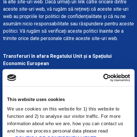
la alte site-uri web. Dacă urmați un link către oricare dintre
aceste site-uri web, vă rugăm să rețineți că aceste site-uri
web au propriile lor politici de confidențialitate și că nu ne
asumăm nicio responsabilitate sau răspundere pentru aceste
politici. Vă rugăm să verificați aceste politici înainte de a
trimite orice date personale către aceste site-uri web.
Transferuri în afara Regatului Unit și a Spațiului
Economic European
Datele pe care le colectăm de la dvs. pot fi stocate și
prelucrate și transferate în țări din afara Regatului Unit și a
Spațiului Economic European (SEE). De exemplu, acest lucru
s-ar putea întâmpla dacă serverele noastre sunt situate într-o
This website uses cookies
țară din afara Regatului Unit sau a SEE sau dacă unul dintre
We use cookies on this website for 1) this website to
furnizorii noștri de servicii este situat într-o țară din afara
function and 2) to analyse our visitor traffic. For more
Regatului Unit sau a SEE.
information about who we are, how you can contact us
Vom transfera datele în afara Regatului Unit sau a SEE numai
and how we process personal data please read