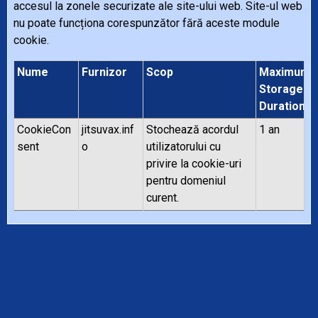
accesul la zonele securizate ale site-ului web. Site-ul web
nu poate funcționa corespunzător fără aceste module
cookie.
Nume
Furnizor
Scop
Maximum
Storage
Duration
CookieCon
jitsuvax.inf
Stochează acordul
1 an
sent
o
utilizatorului cu
privire la cookie-uri
pentru domeniul
curent.