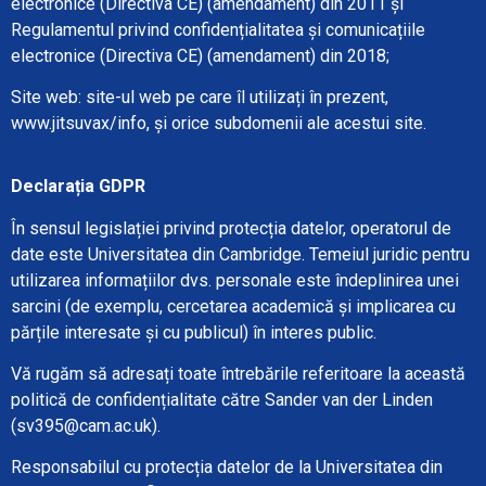
electronice (Directiva CE) (amendament) din 2011 și
Regulamentul privind confidențialitatea și comunicațiile
electronice (Directiva CE) (amendament) din 2018;
Site web: site-ul web pe care îl utilizați în prezent,
www.jitsuvax/info, și orice subdomenii ale acestui site.
Declarația GDPR
În sensul legislației privind protecția datelor, operatorul de
date este Universitatea din Cambridge. Temeiul juridic pentru
utilizarea informațiilor dvs. personale este îndeplinirea unei
sarcini (de exemplu, cercetarea academică și implicarea cu
părțile interesate și cu publicul) în interes public.
Vă rugăm să adresați toate întrebările referitoare la această
politică de confidențialitate către
Sander
van der Linden
(
sv395@cam.ac.uk
).
Responsabilul cu protecția datelor de la Universitatea din