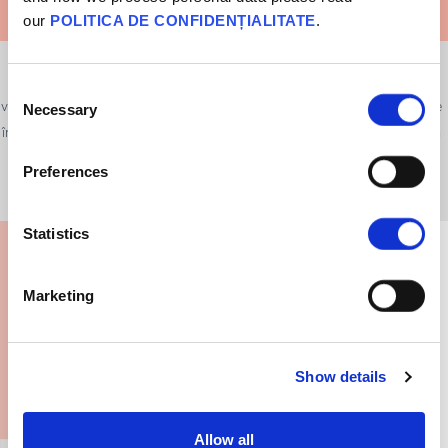
our
POLITICA DE CONFIDENȚIALITATE
.
Măsurile de protecție, cum ar fi carantina și distanțarea socială, pot fi
foarte eficiente pentru a opri răspândirea bolii. Într-adevăr, atunci când
Consent
vaccinurile nu sunt disponibile, acestea reprezintă singura linie de apărare
Necessary
Selection
împotriva bolilor infecțioase. Este cu siguranță important să recunoaștem
valoarea acestor măsuri de protecție.
Preferences
Statistics
Ce i-aș putea spune cuiva ancorat în această
credință?
Marketing
Show details
Allow all