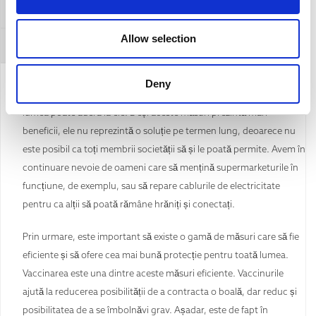
Afirmație generală
Allow selection
Contra-argumentarea acestui argument
Deny
Carantina și distanțarea socială vor elimina bolile doar dacă toată
lumea poate adera la ele. Deși aceste măsuri prezintă mari
beneficii, ele nu reprezintă o soluție pe termen lung, deoarece nu
este posibil ca toți membrii societății să și le poată permite. Avem în
continuare nevoie de oameni care să mențină supermarketurile în
funcțiune, de exemplu, sau să repare cablurile de electricitate
pentru ca alții să poată rămâne hrăniți și conectați.
Prin urmare, este important să existe o gamă de măsuri care să fie
eficiente și să ofere cea mai bună protecție pentru toată lumea.
Vaccinarea este una dintre aceste măsuri eficiente. Vaccinurile
ajută la reducerea posibilității de a contracta o boală, dar reduc și
posibilitatea de a se îmbolnăvi grav. Așadar, este de fapt în