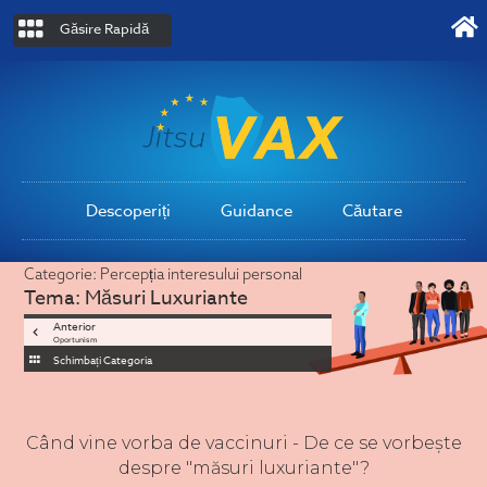
Găsire Rapidă
Descoperiți
Guidance
Căutare
Categorie:
Percepția interesului personal
Tema:
Măsuri Luxuriante
Anterior
Oportunism
Schimbați Categoria
Când vine vorba de vaccinuri - De ce se vorbește
despre "măsuri luxuriante"?