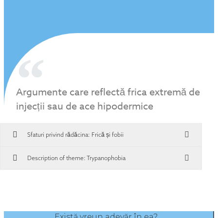
Argumente care reflectă frica extremă de
injecții sau de ace hipodermice
Sfaturi privind rădăcina:
Frică și fobii
Description of theme: Trypanophobia
Există vreun adevăr în ea?