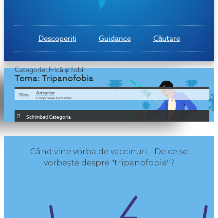
Descoperiți
Guidance
Căutare
Categorie:
Frică și fobii
Tema:
Tripanofobia
Anterior
Prev
Compromisul imunitar
Schimbați Categoria
Când vine vorba de vaccinuri - De ce se
vorbește despre "tripanofobie"?