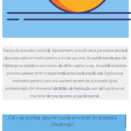
Teama de ace este comună. Aproximativ una din zece persoane declară
că acesta este un motiv pentru a nu se vaccina. Această teamă este de
înțeles și nu există niciun motiv să vă fie rușine cu ea. Această anxietate
provine adesea dintr-o experiență anterioară neplăcută. Explorarea
motivelor pentru care unii oameni se tem de ace poate ajuta
profesioniștii din domeniul sănătății să înțeleagă cum să îi sprijine cel
mai bine să treacă peste această teamă.
Ce i-aș putea spune cuiva ancorat în această
credință?