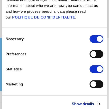
provient souvent d'une mauvaise expérience antérieure. En étudiant les
information about who we are, how you can contact us
raisons pour lesquelles certaines personnes ont peur des aiguilles, les
and how we process personal data please read
professionnels de la santé peuvent comprendre comment les aider au
our
POLITIQUE DE CONFIDENTIALITÉ
.
mieux à surmonter cette peur.
Consent
Necessary
Selection
Que pourrais-je dire à quelqu'un fixé sur cette
croyance ?
Preferences
Statistics
Marketing
Affirmation générale
Show details
Réfuter cet argument