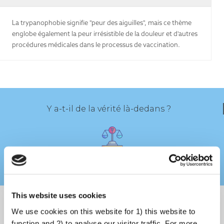
La trypanophobie signifie "peur des aiguilles", mais ce thème
englobe également la peur irrésistible de la douleur et d'autres
procédures médicales dans le processus de vaccination.
Y a-t-il de la vérité là-dedans ?
La peur des aiguilles est courante. Environ une personne sur dix indique
This website uses cookies
que c'est une raison pour ne pas se faire vacciner. Cette peur est
We use cookies on this website for 1) this website to
compréhensible et il n'y a aucune raison d'en avoir honte. Cette anxiété
function and 2) to analyse our visitor traffic. For more