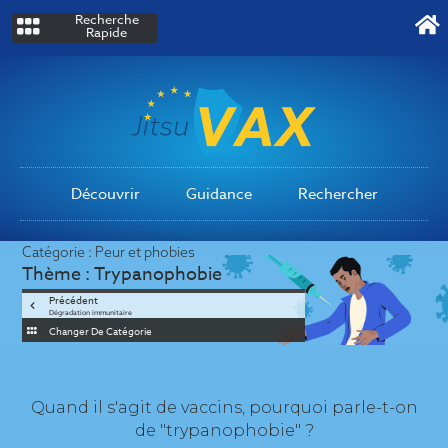
Recherche
Rapide
Découvrir
Guidance
Rechercher
Catégorie :
Peur et phobies
Thème :
Trypanophobie
Précédent
Dégradation immunitaire
Changer De Catégorie
Quand il s'agit de vaccins, pourquoi parle-t-on
de "trypanophobie" ?